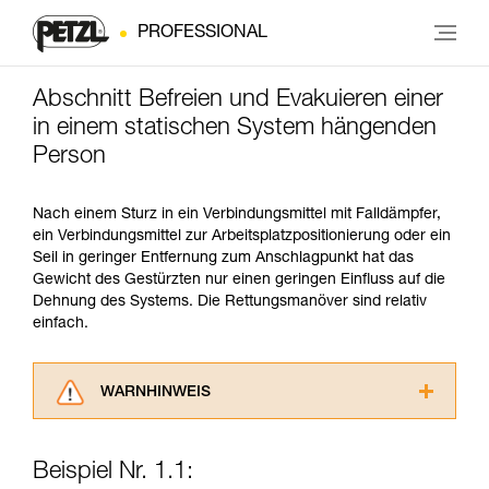
PROFESSIONAL
Abschnitt Befreien und Evakuieren einer
in einem statischen System hängenden
Person
Nach einem Sturz in ein Verbindungsmittel mit Falldämpfer,
ein Verbindungsmittel zur Arbeitsplatzpositionierung oder ein
Seil in geringer Entfernung zum Anschlagpunkt hat das
Gewicht des Gestürzten nur einen geringen Einfluss auf die
Dehnung des Systems. Die Rettungsmanöver sind relativ
einfach.
WARNHINWEIS
Lesen Sie die Gebrauchsanweisungen der
Produkte, um die es in diesem Tech Tipp geht,
Beispiel Nr. 1.1:
aufmerksam durch, bevor Sie diesen zu Rate