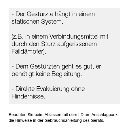
ziehen. Um diese Zusatzinformationen
verstehen zu können, müssen Sie zuerst die in
- Der Gestürzte hängt in einem
der Gebrauchsanweisung enthaltenen
Informationen richtig verstanden haben.
statischen System.
Die Beherrschung dieser Techniken setzt eine
entsprechende Ausbildung und ein spezielles
(z.B. in einem Verbindungsmittel mit
Training voraus. Prüfen Sie zusammen mit
einem Profi, ob Sie in der Lage sind, den
durch den Sturz aufgerissenem
Vorgang alleine sicher zu wiederholen, bevor
Falldämpfer).
Sie ihn eigenständig durchführen.
Wir geben Beispiele für die mit Ihrer Aktivität
verbundenen Techniken. Möglicherweise gibt es
- Dem Gestürzten geht es gut, er
noch andere Techniken, die hier nicht
benötigt keine Begleitung.
beschrieben werden.
- Direkte Evakuierung ohne
Hindernisse.
Beachten Sie beim Ablassen mit dem I'D am Anschlagpunkt
die Hinweise in der Gebrauchsanleitung des Geräts.