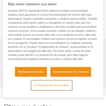
Elija cómo tratamos sus datos
Los tirantes SEQUOIA completan el arnés SEQUOIA o
SEQUOIA PLUS. Acolchados, permiten recoger la carga del
Nosotros [PETZL Distribution SAS) utilizamos cookies y/o tecnologías
similares para garantizar el correcto funcionamiento de nuestro Sitio web,
cinturón y repartirla confortablemente en los hombros.
personalizar nuestro contenido y anuncios, y analizar nuestro tráfico. También
Modulables, se transforman en torso SRS para conectar su
compartimos información sobre su navegación en nuestro Sitio web con
sistema de ascenso. Con el fin de adaptarse del mejor modo
nuestros socios analíticos, publicitarios y de redes sociales para personalizar
a su morfología, la altura de conexión esternal es regulable.
nuestros anuncios. Si los acepta, nuestras cookies y/o tecnologías similares
solo estarán activas en nuestro Sitio web y no le seguirán en otros sitios web.
Las cookies y/o tecnologías similares de nuestros socios le seguirán a través
de su navegación. Puede retirar su consentimiento en cualquier momento
Descripción
haciendo clic en el enlace "Configuración de cookies", proporcionado en la
parte inferior de la página del Sitio web. Rechazar todas o parte de estas
cookies puede afectar a su experiencia de usuario, pero bajo ninguna
Conexión rápida al arnés en función tirantes:
Características técnicas
circunstancia tal negativa le impedirá acceder a nuestro Sitio web.
- Las tres cintas se conectan con los mosquetones
auxiliares MINO (incluidos).
Peso: 215 g
Información técnica
- Tirantes compatibles con todos los tipos de arneses de
Rechazarlas todas
Aceptar todas las cookies
Materiales: poliamida, poliéster, polietileno y aluminio
asiento para poda.
Ficha técnica
Confort de utilización:
Inspección
Características por referencia
Descargar el pdf technical-notice-SEQUOIA-shoulder-
Configuración de cookies
- El interior de los tirantes está acolchado para soportar la
strap-2
Referencia : C069DB00
carga del cinturón y repartirla confortablemente sobre los
FAQ
Garantía : 3 Años
hombros.
FAQ
Pack : 1
- Las cintas están separadas del cuello para limitar los
rozamientos.