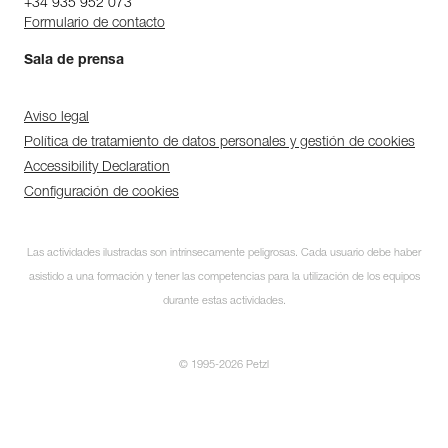
+34 935 952 073
Formulario de contacto
Sala de prensa
Aviso legal
Política de tratamiento de datos personales y gestión de cookies
Accessibility Declaration
Configuración de cookies
Las actividades ilustradas son intrínsecamente peligrosas. Cada usuario debe haber
asistido a una formación y tener las competencias para la utilización de los equipos
durante estas actividades.
© 1995-2026 Petzl