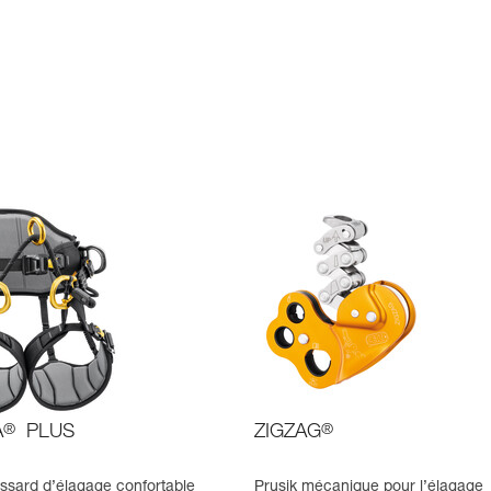
A
®
PLUS
ZIGZAG
®
issard d’élagage confortable
Prusik mécanique pour l’élagage