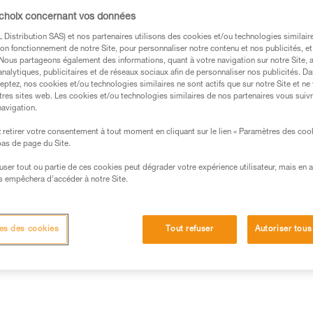
morphologie, la hauteur de conn
 choix concernant vos données
Distribution SAS) et nos partenaires utilisons des cookies et/ou technologies similai
Trouvez un revendeur
on fonctionnement de notre Site, pour personnaliser notre contenu et nos publicités, et
. Nous partageons également des informations, quant à votre navigation sur notre Site, 
analytiques, publicitaires et de réseaux sociaux afin de personnaliser nos publicités. Da
eptez, nos cookies et/ou technologies similaires ne sont actifs que sur notre Site et ne
tres sites web. Les cookies et/ou technologies similaires de nos partenaires vous suiv
navigation.
retirer votre consentement à tout moment en cliquant sur le lien « Paramètres des coo
 bas de page du Site.
efuser tout ou partie de ces cookies peut dégrader votre expérience utilisateur, mais en 
s empêchera d’accéder à notre Site.
Autres produits
es des cookies
Tout refuser
Autoriser tous