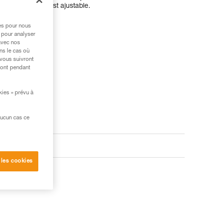
exion sternale est ajustable.
res pour nous
 pour analyser
avec nos
ns le cas où
 vous suivront
ront pendant
kies » prévu à
aucun cas ce
 les cookies