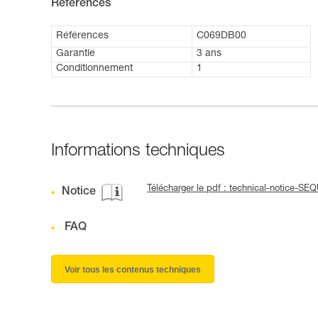
Références
Références
C069DB00
Garantie
3 ans
Conditionnement
1
Informations techniques
Télécharger le pdf : technical-notice-SE
Notice
FAQ
Voir tous les contenus techniques