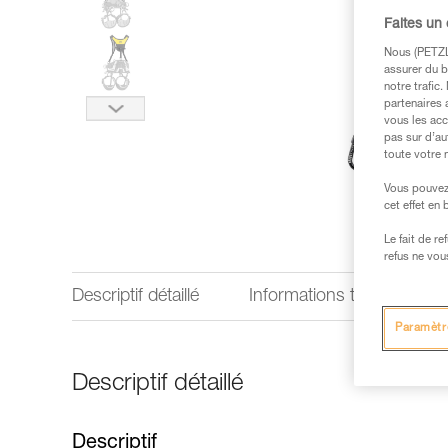
Faites un
Nous (PETZL 
assurer du b
notre trafic
partenaires 
vous les acc
pas sur d’au
toute votre 
Vous pouvez 
cet effet en
Le fait de r
refus ne vou
Descriptif détaillé
Informations techniques
Paramètr
Descriptif détaillé
Descriptif