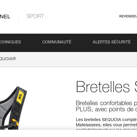
NEL
SPORT
REVENDE
ECHNIQUES
COMMUNAUTÉ
ALERTES SÉCURITÉ
®
EQUOIA
Bretelle
Bretelles confortable
PLUS, avec points de
Les bretelles SEQUOIA compl
Matelassées, elles vous permett
confortablement sur les épaule
pour connecter votre système d