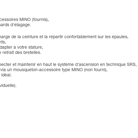
cessoires MINO (fournis),
sards d'élagage.
harge de la ceinture et la répartir confortablement sur les épaules,
nts,
apter à votre stature,
e retrait des bretelles.
onnecter et maintenir en haut le système d'ascension en technique SRS,
 via un mousqueton-accessoire type MINO (non fourni),
idéal.
iduelle).