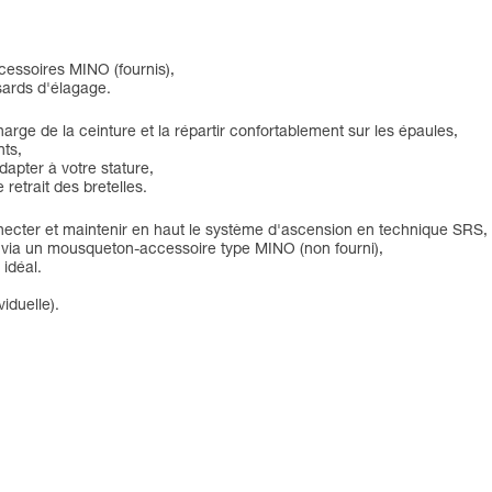
cessoires MINO (fournis),
sards d'élagage.
harge de la ceinture et la répartir confortablement sur les épaules,
nts,
apter à votre stature,
e retrait des bretelles.
onnecter et maintenir en haut le système d'ascension en technique SRS,
 via un mousqueton-accessoire type MINO (non fourni),
idéal.
iduelle).