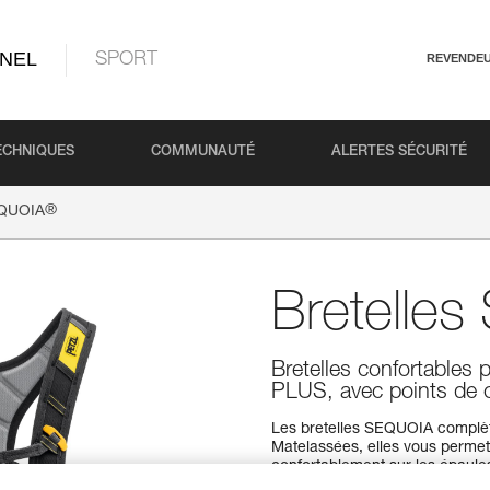
NEL
SPORT
REVENDE
ECHNIQUES
COMMUNAUTÉ
ALERTES SÉCURITÉ
®
EQUOIA
Bretelle
Bretelles confortable
PLUS, avec points de
Les bretelles SEQUOIA compl
Matelassées, elles vous permett
confortablement sur les épaule
pour connecter votre système d