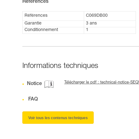
Références
Références
C069DB00
Garantie
3 ans
Conditionnement
1
Informations techniques
Télécharger le pdf : technical-notice-SE
Notice
FAQ
Voir tous les contenus techniques