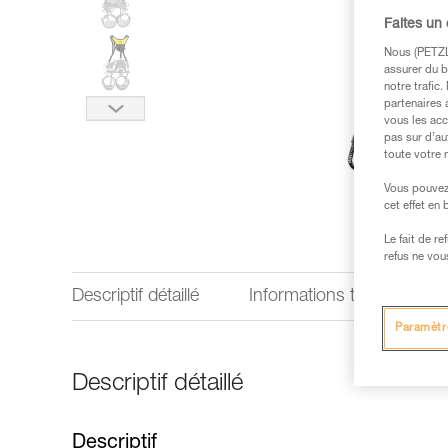
Faites un
Nous (PETZL 
assurer du b
notre trafic
partenaires 
vous les acc
pas sur d’au
toute votre 
Vous pouvez 
cet effet en
Le fait de r
refus ne vou
Descriptif détaillé
Informations techniques
Paramètr
Descriptif détaillé
Descriptif