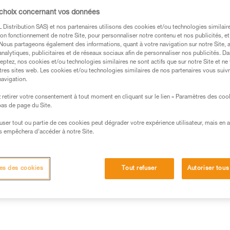
morphologie, la hauteur de conn
 choix concernant vos données
Distribution SAS) et nos partenaires utilisons des cookies et/ou technologies similai
Trouvez un revendeur
on fonctionnement de notre Site, pour personnaliser notre contenu et nos publicités, et
. Nous partageons également des informations, quant à votre navigation sur notre Site, 
analytiques, publicitaires et de réseaux sociaux afin de personnaliser nos publicités. Da
eptez, nos cookies et/ou technologies similaires ne sont actifs que sur notre Site et ne
tres sites web. Les cookies et/ou technologies similaires de nos partenaires vous suiv
navigation.
retirer votre consentement à tout moment en cliquant sur le lien « Paramètres des coo
 bas de page du Site.
efuser tout ou partie de ces cookies peut dégrader votre expérience utilisateur, mais en 
s empêchera d’accéder à notre Site.
Autres produits
es des cookies
Tout refuser
Autoriser tous