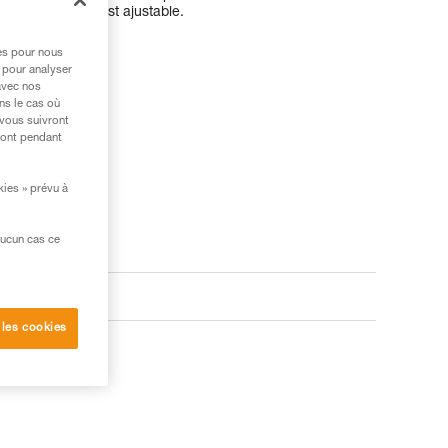
exion sternale est ajustable.
res pour nous
 pour analyser
avec nos
ns le cas où
 vous suivront
ront pendant
kies » prévu à
aucun cas ce
 les cookies