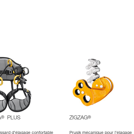
A
®
PLUS
ZIGZAG
®
issard d’élagage confortable
Prusik mécanique pour l’élagage