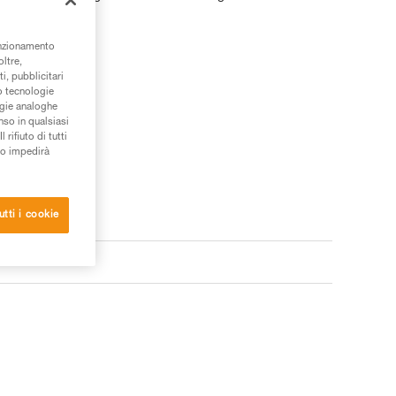
unzionamento
oltre,
i, pubblicitari
/o tecnologie
ogie analoghe
nso in qualsiasi
rifiuto di tutti
to impedirà
utti i cookie