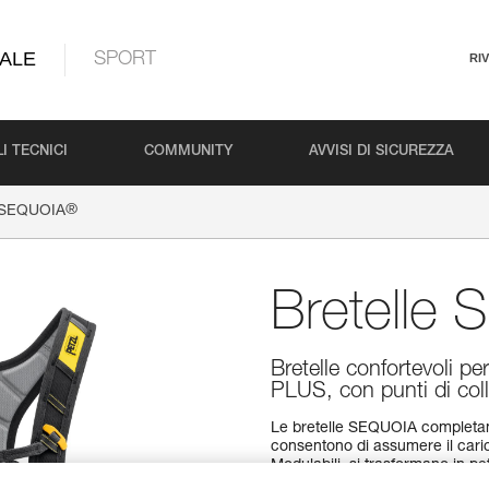
ALE
SPORT
RI
I TECNICI
COMMUNITY
AVVISI DI SICUREZZA
®
e SEQUOIA
Bretelle
Bretelle confortevoli 
PLUS, con punti di co
Le bretelle SEQUOIA completa
consentono di assumere il carico
Modulabili, si trasformano in pet
al meglio alla vostra morfologia