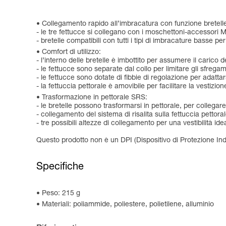
Collegamento rapido all’imbracatura con funzione bretell
- le tre fettucce si collegano con i moschettoni-accessori MI
- bretelle compatibili con tutti i tipi di imbracature basse per
Comfort di utilizzo:
- l’interno delle bretelle è imbottito per assumere il carico 
- le fettucce sono separate dal collo per limitare gli sfregam
- le fettucce sono dotate di fibbie di regolazione per adattars
- la fettuccia pettorale è amovibile per facilitare la vestizion
Trasformazione in pettorale SRS:
- le bretelle possono trasformarsi in pettorale, per collegar
- collegamento del sistema di risalita sulla fettuccia pett
- tre possibili altezze di collegamento per una vestibilità ide
Questo prodotto non è un DPI (Dispositivo di Protezione Ind
Specifiche
Peso: 215 g
Materiali: poliammide, poliestere, polietilene, alluminio