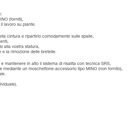
e:
NO (forniti),
 il lavoro su piante.
della cintura e ripartirlo comodamente sulle spalle,
enti,
i alla vostra statura,
e e la rimozione delle bretelle.
e e mantenere in alto il sistema di risalita con tecnica SRS,
orale mediante un moschettone-accessorio tipo MINO (non fornito),
ale.
ividuale).