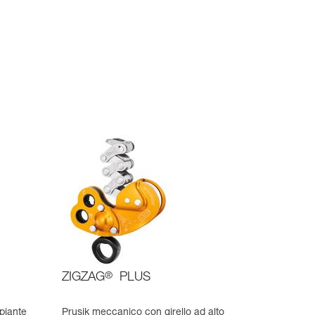
ZIGZAG
®
PLUS
piante
Prusik meccanico con girello ad alto