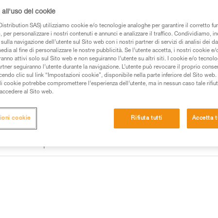
all'uso dei cookie
Trova un rivenditore
istribution SAS) utilizziamo cookie e/o tecnologie analoghe per garantire il corretto f
 per personalizzare i nostri contenuti e annunci e analizzare il traffico. Condividiamo, in
sulla navigazione dell’utente sul Sito web con i nostri partner di servizi di analisi dei dat
edia al fine di personalizzare le nostre pubblicità. Se l’utente accetta, i nostri cookie e
anno attivi solo sul Sito web e non seguiranno l’utente su altri siti. I cookie e/o tecnol
artner seguiranno l’utente durante la navigazione. L’utente può revocare il proprio conse
do clic sul link “Impostazioni cookie”, disponibile nella parte inferiore del Sito web. Il 
ali cookie potrebbe compromettere l’esperienza dell’utente, ma in nessun caso tale rifiu
i accedere al Sito web.
ioni cookie
Rifiuta tutti
Accetta t
e
Altri prodotti