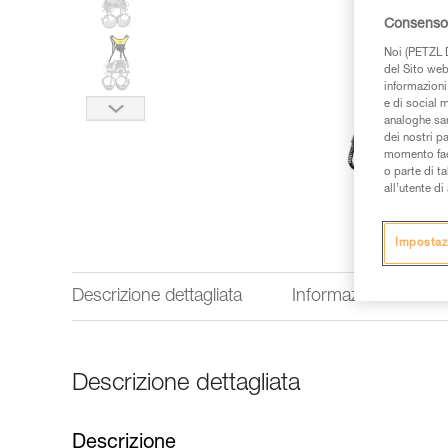
Consenso 
Noi (PETZL D
del Sito web,
informazioni 
e di social m
analoghe sar
dei nostri p
momento facen
o parte di t
all’utente d
Impostaz
Descrizione dettagliata
Informazioni tecnich
Descrizione dettagliata
Descrizione