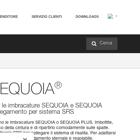
VENDITORE
SERVIZIO CLIENTI
DOWNLOADS
Cerca
®
 SEQUOIA
per le imbracature SEQUOIA e SEQUOIA
llegamento per sistema SRS
no le imbracature SEQUOIA o SEQUOIA PLUS. Imbottite,
 della cintura e di ripartirlo comodamente sulle spalle.
torale SRS per collegare il sistema di risalita. Per adattarsi
, l’altezza di collegamento sternale è regolabile.