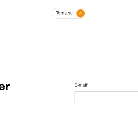
Torna su
er
E-mail*