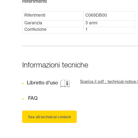
Riferimenti
Riferimenti
C069DB00
Garanzia
3 anni
Confezione
1
Informazioni tecniche
Scarica il pdf : technical-noti
Libretto d'uso
FAQ
See all technical content