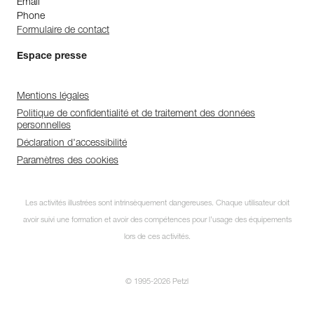
Email
Phone
Formulaire de contact
Espace presse
Mentions légales
Politique de confidentialité et de traitement des données
personnelles
Déclaration d'accessibilité
Paramètres des cookies
Les activités illustrées sont intrinsèquement dangereuses. Chaque utilisateur doit
avoir suivi une formation et avoir des compétences pour l’usage des équipements
lors de ces activités.
© 1995-2026 Petzl