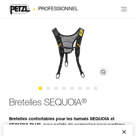
PROFESSIONNEL
®
Bretelles SEQUOIA
Bretelles confortables pour les harnais SEQUOIA et
SEQUOIA PLUS, avec points de connexion pour système
SRS