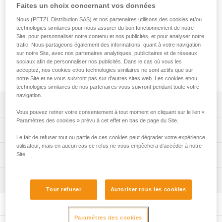
Faites un choix concernant vos données
Les bretelles SEQUOIA complètent votre harnais SEQUOIA
Nous (PETZL Distribution SAS) et nos partenaires utilisons des cookies et/ou
ou SEQUOIA PLUS. Matelassées, elles vous permettent de
technologies similaires pour nous assurer du bon fonctionnement de notre
reprendre la charge de la ceinture et de la répartir
Site, pour personnaliser notre contenu et nos publicités, et pour analyser notre
confortablement sur les épaules. Modulables, elles se
trafic. Nous partageons également des informations, quant à votre navigation
transforment en mode torse SRS pour connecter votre
sur notre Site, avec nos partenaires analytiques, publicitaires et de réseaux
système d'ascension. Afin de s'adapter au mieux à votre
sociaux afin de personnaliser nos publicités. Dans le cas où vous les
acceptez, nos cookies et/ou technologies similaires ne sont actifs que sur
morphologie, la hauteur de connexion sternale est ajustable.
notre Site et ne vous suivront pas sur d’autres sites web. Les cookies et/ou
technologies similaires de nos partenaires vous suivront pendant toute votre
navigation.
Descriptif
Vous pouvez retirer votre consentement à tout moment en cliquant sur le lien «
Paramètres des cookies » prévu à cet effet en bas de page du Site.
Connexion rapide au harnais en fonction bretelles :
Spécifications techniques
- les trois sangles se connectent avec les mousquetons-
Le fait de refuser tout ou partie de ces cookies peut dégrader votre expérience
accessoires MINO (fournis),
utilisateur, mais en aucun cas ce refus ne vous empêchera d’accéder à notre
Poids: 215 g
Informations techniques
Site.
- bretelles compatibles avec tous les types de harnais
Matière(s): polyamide, polyester, polyéthylène, aluminium
cuissards d'élagage.
Notice
Confort à l'utilisation :
Inspection
Spécifications référence(s)
Télécharger le pdf technical-notice-SEQUOIA-shoulder-
- l'intérieur des bretelles est matelassé pour reprendre la
Tout refuser
Autoriser tous les cookies
strap-2
Référence : C069DB00
charge de la ceinture et la répartir confortablement sur les
FAQ
Garantie : 3 ans
épaules,
FAQ
Paramètres des cookies
Conditionnement : 1
- les sangles sont écartées du cou pour limiter les