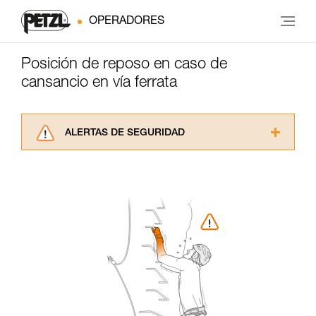
OPERADORES
Posición de reposo en caso de
cansancio en vía ferrata
ALERTAS DE SEGURIDAD
Lea atentamente las fichas técnicas de los
productos utilizados en este consejo antes de
consultarlo. Usted debe comprender la
información de la ficha técnica para poder
comprender este complemento informativo.
Dominar estas técnicas requiere una formación
y un entrenamiento específico. Confirme a
través de un profesional su capacidad para
ejecutar estas técnicas, solo y con total
seguridad, antes de ejecutarlas de forma
autónoma.
Damos ejemplos de técnicas relacionadas con