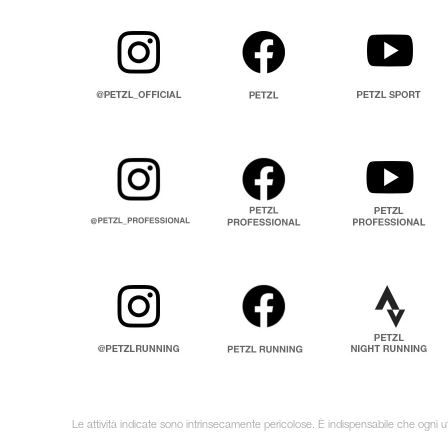
Le attività indicate sono intrinsecamente pericolose. È indispensabile che ogni ut