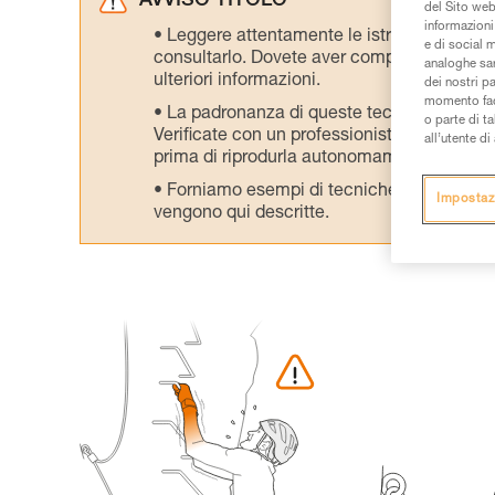
AVVISO TITOLO
del Sito web,
informazioni 
Leggere attentamente le istruzioni tecniche
e di social m
consultarlo. Dovete aver compreso le inform
analoghe sar
ulteriori informazioni.
dei nostri p
momento facen
La padronanza di queste tecniche richie
o parte di t
Verificate con un professionista la vostra ca
all’utente d
prima di riprodurla autonomamente.
Forniamo esempi di tecniche relative alla 
Impostaz
vengono qui descritte.