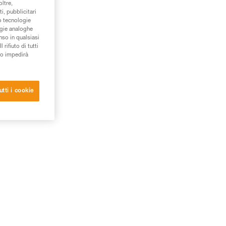
oltre,
i, pubblicitari
/o tecnologie
ogie analoghe
nso in qualsiasi
rifiuto di tutti
to impedirà
utti i cookie