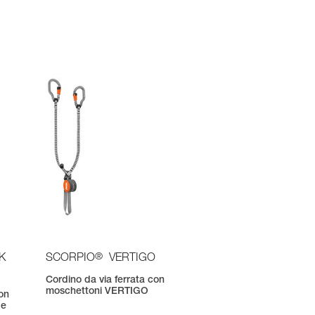
®
K
SCORPIO
VERTIGO
Cordino da via ferrata con
moschettoni VERTIGO
con
 e