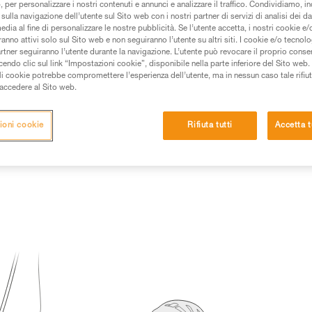
 per personalizzare i nostri contenuti e annunci e analizzare il traffico. Condividiamo, in
sulla navigazione dell’utente sul Sito web con i nostri partner di servizi di analisi dei dat
 dei prodotti utilizzati in questo consiglio prima di
edia al fine di personalizzare le nostre pubblicità. Se l’utente accetta, i nostri cookie e
azioni dell’istruzione tecnica per poter capire queste
anno attivi solo sul Sito web e non seguiranno l’utente su altri siti. I cookie e/o tecnol
artner seguiranno l’utente durante la navigazione. L’utente può revocare il proprio conse
do clic sul link “Impostazioni cookie”, disponibile nella parte inferiore del Sito web. Il 
de una formazione ed un addestramento specifico.
ali cookie potrebbe compromettere l’esperienza dell’utente, ma in nessun caso tale rifiu
pacità di rifare la manovra, da soli, in piena sicurezza,
i accedere al Sito web.
vostra attività. Ne possono esistere altre che non
ioni cookie
Rifiuta tutti
Accetta t