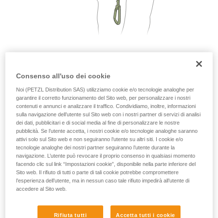
2. Una sola persona per segmento di cavo
Consenso all'uso dei cookie
Noi (PETZL Distribution SAS) utilizziamo cookie e/o tecnologie analoghe per
garantire il corretto funzionamento del Sito web, per personalizzare i nostri
contenuti e annunci e analizzare il traffico. Condividiamo, inoltre, informazioni
sulla navigazione dell’utente sul Sito web con i nostri partner di servizi di analisi
dei dati, pubblicitari e di social media al fine di personalizzare le nostre
pubblicità. Se l’utente accetta, i nostri cookie e/o tecnologie analoghe saranno
attivi solo sul Sito web e non seguiranno l’utente su altri siti. I cookie e/o
tecnologie analoghe dei nostri partner seguiranno l’utente durante la
navigazione. L’utente può revocare il proprio consenso in qualsiasi momento
facendo clic sul link “Impostazioni cookie”, disponibile nella parte inferiore del
Sito web. Il rifiuto di tutti o parte di tali cookie potrebbe compromettere
l’esperienza dell’utente, ma in nessun caso tale rifiuto impedirà all’utente di
accedere al Sito web.
Rifiuta tutti
Accetta tutti i cookie