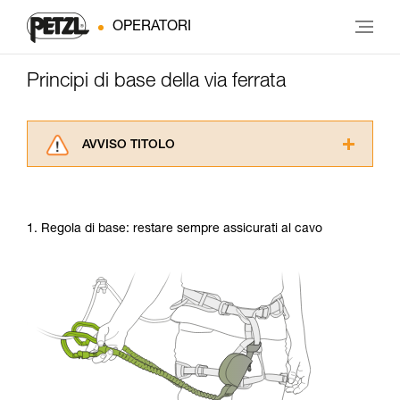
OPERATORI
Principi di base della via ferrata
AVVISO TITOLO
Leggere attentamente le istruzioni tecniche dei
prodotti utilizzati in questo consiglio prima di
consultarlo. Dovete aver compreso le
1. Regola di base: restare sempre assicurati al cavo
informazioni dell’istruzione tecnica per poter
capire queste ulteriori informazioni.
La padronanza di queste tecniche richiede una
formazione ed un addestramento specifico.
Verificate con un professionista la vostra
capacità di rifare la manovra, da soli, in piena
sicurezza, prima di riprodurla autonomamente.
Forniamo esempi di tecniche relative alla vostra
attività. Ne possono esistere altre che non
vengono qui descritte.