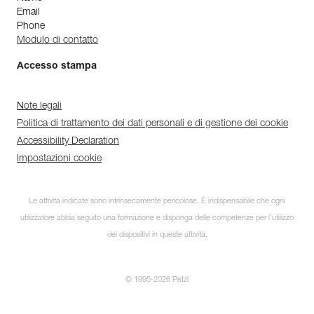
Email
Phone
Modulo di contatto
Accesso stampa
Note legali
Politica di trattamento dei dati personali e di gestione dei cookie
Accessibility Declaration
Impostazioni cookie
Le attività indicate sono intrinsecamente pericolose. È indispensabile che ogni
utilizzatore abbia seguito una formazione e disponga delle competenze per l’utilizzo
dei dispositivi in queste attività.
© 1995-2026 Petzl