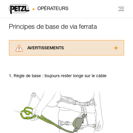
OPÉRATEURS
Principes de base de via ferrata
AVERTISSEMENTS
Lisez attentivement les notices techniques des
produits utilisés dans ce conseil avant de le
consulter. Vous devez avoir compris les
1. Règle de base : toujours rester longé sur le câble
informations de la notice technique pour
pouvoir comprendre ce complément
d’informations.
Maîtriser ces techniques nécessite une
formation et un entraînement spécifique. Validez
avec un professionnel votre capacité à refaire
la manipulation, seul, en toute sécurité, avant
de la reproduire en autonomie.
Nous donnons des exemples de techniques
liées à votre activité. Il peut en exister d’autres