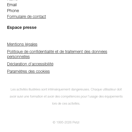
Email
Phone
Formulaire de contact
Espace presse
Mentions légales
Politique de confidentialité et de traitement des données
personnelles
Déclaration d'accessibilité
Paramètres des cookies
Les activités illustrées sont intrinsèquement dangereuses. Chaque utilisateur doit
avoir suivi une formation et avoir des compétences pour l’usage des équipements
lors de ces activités.
© 1995-2026 Petzl