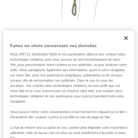
que nous ne décrivons pas ici.
Faites un choix concernant vos données
2. Une seule personne par segment de câble
Nous (PETZL Distribution SAS) et nos partenaires utilisons des cookies et/ou
technologies similaires pour nous assurer du bon fonctionnement de notre
Site, pour personnaliser notre contenu et nos publicités, et pour analyser notre
trafic. Nous partageons également des informations, quant à votre navigation
sur notre Site, avec nos partenaires analytiques, publicitaires et de réseaux
sociaux afin de personnaliser nos publicités. Dans le cas où vous les
acceptez, nos cookies et/ou technologies similaires ne sont actifs que sur
notre Site et ne vous suivront pas sur d’autres sites web. Les cookies et/ou
technologies similaires de nos partenaires vous suivront pendant toute votre
navigation.
Vous pouvez retirer votre consentement à tout moment en cliquant sur le lien «
Paramètres des cookies » prévu à cet effet en bas de page du Site.
Le fait de refuser tout ou partie de ces cookies peut dégrader votre expérience
utilisateur, mais en aucun cas ce refus ne vous empêchera d’accéder à notre
Site.