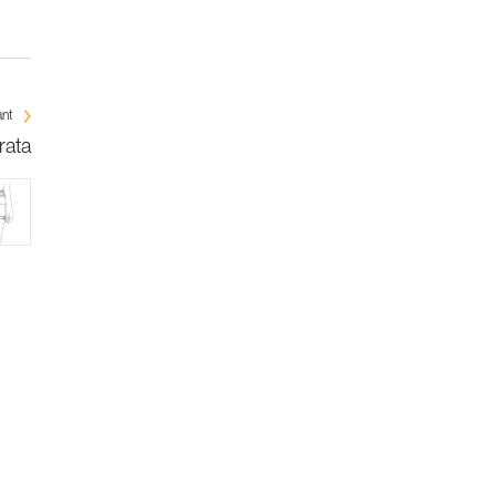
ant
rata