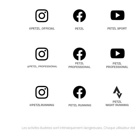
Les activités illustrées sont intrinsèquement dangereuses. Chaque utilisateur do