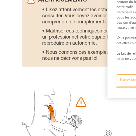
AVERTISSEMENTS
assurer du b
notre trafic
Lisez attentivement les notices technique
partenaires 
consulter. Vous devez avoir compris les in
vous les acc
comprendre ce complément d’informations
pas sur d’au
toute votre 
Maîtriser ces techniques nécessite une f
un professionnel votre capacité à refaire la
Vous pouvez 
reproduire en autonomie.
cet effet en
Nous donnons des exemples de techniques l
Le fait de r
nous ne décrivons pas ici.
refus ne vou
Paramètr