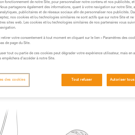
on fonctionnement de notre Site, pour personnaliser notre contenu et nos publicités, et
. Nous partageons également des informations, quant à votre navigation sur notre Site, 
s des produits utilisés dans ce conseil avant de le
analytiques, publicitaires et de réseaux sociaux afin de personnaliser nos publicités. Da
formations de la notice technique pour pouvoir
eptez, nos cookies et/ou technologies similaires ne sont actifs que sur notre Site et ne
.
tres sites web. Les cookies et/ou technologies similaires de nos partenaires vous suiv
navigation.
ormation et un entraînement spécifique. Validez avec
 manipulation, seul, en toute sécurité, avant de la
retirer votre consentement à tout moment en cliquant sur le lien « Paramètres des coo
 bas de page du Site.
iées à votre activité. Il peut en exister d’autres que
efuser tout ou partie de ces cookies peut dégrader votre expérience utilisateur, mais en 
s empêchera d’accéder à notre Site.
es des cookies
Tout refuser
Autoriser tous