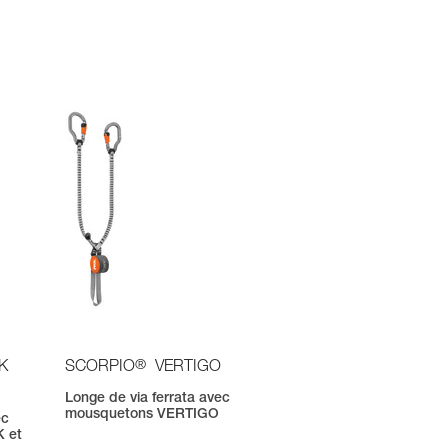
®
K
SCORPIO
VERTIGO
Longe de via ferrata avec
mousquetons VERTIGO
ec
 et