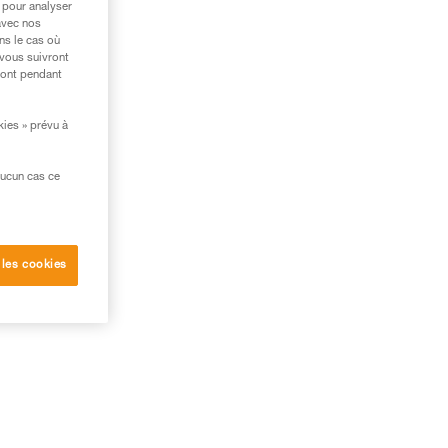
 pour analyser
avec nos
ns le cas où
 vous suivront
ront pendant
kies » prévu à
aucun cas ce
 les cookies