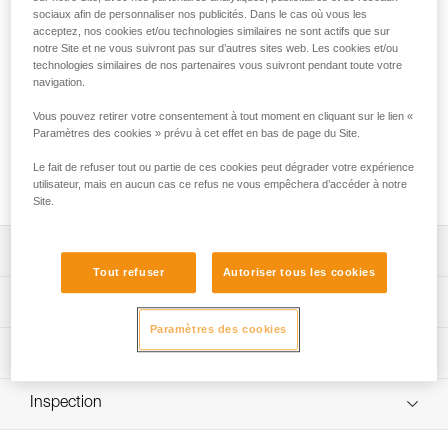
plus légère de la gamme Petzl, pour découvrir la via ferrata !
sociaux afin de personnaliser nos publicités. Dans le cas où vous les
Grâce à son absorbeur ultra-compact et à ses deux brins
acceptez, nos cookies et/ou technologies similaires ne sont actifs que sur
élastiqués, vous évoluez sans gêne dans le parcours.
notre Site et ne vous suivront pas sur d’autres sites web. Les cookies et/ou
Faciles à manipuler, ses mousquetons VERTIGO WIRE-
technologies similaires de nos partenaires vous suivront pendant toute votre
navigation.
LOCK assurent une excellente prise en main et disposent
d'une grande ouverture pour vous accrocher et vous
Vous pouvez retirer votre consentement à tout moment en cliquant sur le lien «
décrocher rapidement aux câbles. La longe est équipée d'un
Paramètres des cookies » prévu à cet effet en bas de page du Site.
brin court permettant d'installer un mousqueton (non fourni)
pour vous reposer plus facilement sur un barreau au cours
Le fait de refuser tout ou partie de ces cookies peut dégrader votre expérience
de l'itinéraire.
utilisateur, mais en aucun cas ce refus ne vous empêchera d’accéder à notre
Site.
Descriptif
Tout refuser
Autoriser tous les cookies
Longe très légère et compacte :
Spécifications techniques
- seulement 365 g,
Paramètres des cookies
- encombrement minimal et déplacements facilités, grâce
Longueur de la longe : rétractée : 68 cm, en extension :
Informations techniques
à l'absorbeur d'énergie ultra-compact,
106 cm, brin court (sans mousqueton) : 22 cm.
- grande capacité d'allongement des brins élastiqués pour
Notice
Matière(s): polyéthylène haute densité, polyester,
faciliter la progression et s'adapter à tous les gabarits,
Inspection
Télécharger le pdf technical-notice-SCORPIO-2
aluminium
- brin court permettant de se reposer facilement sur un
barreau (mousqueton non fourni).
Déclaration de conformité
Procédure de vérification EPI
Certification(s): CE EN 958, UIAA