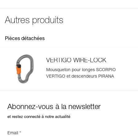
Télécharger le pdf UE-Declaration-L060AB-L060BB-
Télécharger le pdf verif EPI-SCORPIO-procedure-FR
Mousquetons ergonomiques VERTIGO WIRE-LOCK
Livré dans une pochette de rangement conçue en tissu
L060CB-L060DB-L060EB-L060FB-SCORPIO
offrant une excellente prise en main :
polyester 100 % recyclé
Fiche de suivi EPI
- excellente préhension, grâce à la forme ergonomique
Conseils pour l'entretien de vos équipements
Autres produits
Télécharger le pdf verif EPI-SCORPIO-suivi-FR
des mousquetons VERTIGO WIRE-LOCK,
Spécifications référence(s)
Télécharger le pdf Maintenance tips
- système de verrouillage automatique double action,
FAQ
Référence : L060AB00
facile à utiliser, même avec des gants,
FAQ
Pièces détachées
Poids : 365 g
- mousqueton à grande ouverture pour
Garantie : 3 ans
mousquetonner/démousquetonner facilement les câbles,
Voir tous les contenus techniques
Conditionnement : 1
- système Keylock pour éviter l’accrochage involontaire
du mousqueton.
VERTIGO WIRE-LOCK
Gestion du matériel facilitée pour l'encadrant et
Mousqueton pour longes SCORPIO
l'opérateur :
VERTIGO et descendeurs PIRANA
- longe adaptée à une large gamme de poids
d'utilisateurs, de 40 à 120 kg,
- facilité d'identification, grâce à la zone de marquage
spécifique,
- cartonnette d'identification individuelle intégrée à la
Abonnez-vous à la newsletter
Gérer et inspecter facilement votre EPI
longe pour contrôler l'équipement tout au long de sa
et restez connecté à notre actualité
Ajoutez un produit Petzl en scannant simplement son
durée de vie.
datamatrix : toutes les informations relatives au produit
s'afficheront automatiquement.
Email *