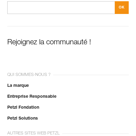
Importez et exportez facilement vos données EPI
existantes.
Voir l'historique d'un produit à partir de sa date de
fabrication.
En savoir plus
Rejoignez la communauté !
QUI SOMMES-NOUS ?
La marque
Entreprise Responsable
Petzl Fondation
Petzl Solutions
AUTRES SITES WEB PETZL