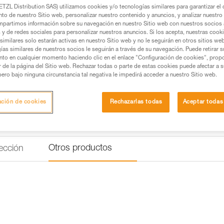
los cables. El elemento de ama
TZL Distribution SAS) utilizamos cookies y/o tecnologías similares para garantizar el 
un mosquetón (no incluido) par
to de nuestro Sitio web, personalizar nuestro contenido y anuncios, y analizar nuestro 
Leer la continuación
partimos información sobre su navegación en nuestro Sitio web con nuestros socios a
s y de redes sociales para personalizar nuestros anuncios. Si los acepta, nuestras cook
similares solo estarán activas en nuestro Sitio web y no le seguirán en otros sitios we
Buscar un punto de venta
ías similares de nuestros socios le seguirán a través de su navegación. Puede retirar s
nto en cualquier momento haciendo clic en el enlace "Configuración de cookies", prop
or de la página del Sitio web. Rechazar todas o parte de estas cookies puede afectar a 
pero bajo ninguna circunstancia tal negativa le impedirá acceder a nuestro Sitio web.
ación de cookies
Rechazarlas todas
Aceptar todas
Otros productos
ección