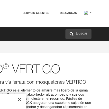
SERVICIO CLIENTES
DESCARGAS
Buscar
®
O
VERTIGO
ra vía ferrata con mosquetones VERTIGO
ERTIGO es el elemento de amarre más ligero de la gama
errata! Gracias a su absorbedor ultracompacto y sus dos
ás sin que nada te moleste en el recorrido. Fáciles de
VERTIGO WIRE-LOCK aseguran una excelente sujeción con
abertura para enganchar y desenganchar rápidamente en