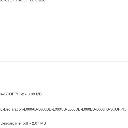
poliéster 100 % reciclado
tice-SCORPIO-2 - 3.08 MB
: UE-Declaration-L060AB-L060BB-L060CB-L060DB-L060EB-L060FB-SCORPIO 
Descargar el pdf - 2.07 MB