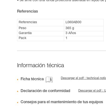
Se sirve con una funda protectora diseñada en tejido de 
Referencias
Referencias
L060AB00
Peso
365 g
Garantía
3 Años
Pack
1
Información técnica
Descargar el pdf : technical-no
Ficha técnica
Declaración de conformidad
Descargar el pdf 
Consejos para el mantenimiento de tus equipos