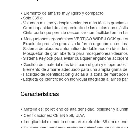
Elemento de amarre muy ligero y compacto:
- Solo 365 g.
- Volumen mínimo y desplazamientos más fáciles gracias a
- Gran capacidad de alargamiento de las cintas con elásticos
- Cinta corta que permite descansar con facilidad en un ba
Mosquetones ergonómicos VERTIGO WIRE-LOCK que ofre
- Excelente prensión gracias a la forma ergonómica de
- Sistema de bloqueo automático de doble acción fácil de ut
- Mosquetón de gran abertura para mosquetonear/desmosqu
- Sistema Keylock para evitar cualquier enganche acciden
Gestión del material más fácil para el guía y el operador:
- Elemento de amarre adecuado para una amplia gama de p
- Facilidad de identificación gracias a la zona de marcado 
- Etiqueta de identificación individual integrada al arnés par
Características
Materiales: polietileno de alta densidad, poliéster y alumin
Certificaciones: CE EN 958, UIAA
Longitud del elemento de amarre: retraído: 68 cm extend