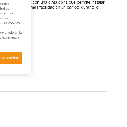
rre está equipado con una cinta corta que permite instalar
correcto
a descansar con más facilidad en un barrote durante el...
tráfico.
nalíticos,
ies y/o
b. Las cookies
u
orcionado en la
su experiencia
 las cookies