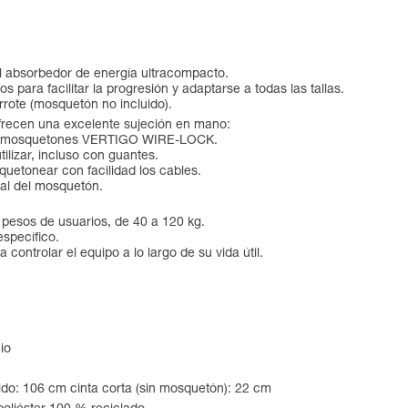
l absorbedor de energía ultracompacto.
 para facilitar la progresión y adaptarse a todas las tallas.
rrote (mosquetón no incluido).
cen una excelente sujeción en mano:
 los mosquetones VERTIGO WIRE-LOCK.
ilizar, incluso con guantes.
etonear con facilidad los cables.
tal del mosquetón.
esos de usuarios, de 40 a 120 kg.
específico.
a controlar el equipo a lo largo de su vida útil.
io
ido: 106 cm cinta corta (sin mosquetón): 22 cm