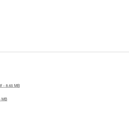
df - 8.65 MB
18 MB