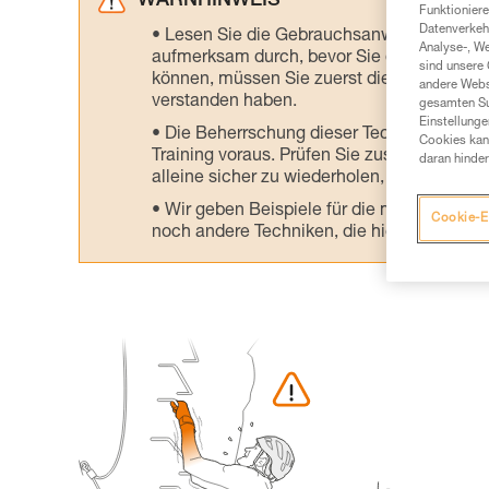
WARNHINWEIS
Funktioniere
Datenverkehr
Lesen Sie die Gebrauchsanweisungen der 
Analyse-, W
aufmerksam durch, bevor Sie diesen zu Ra
sind unsere 
können, müssen Sie zuerst die in der Gebr
andere Webs
verstanden haben.
gesamten Sur
Einstellunge
Die Beherrschung dieser Techniken setzt
Cookies kann
Training voraus. Prüfen Sie zusammen mit e
daran hinder
alleine sicher zu wiederholen, bevor Sie ih
Wir geben Beispiele für die mit Ihrer Akt
Cookie-E
noch andere Techniken, die hier nicht bes