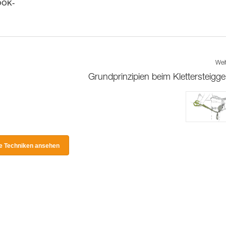
HOOK-
Wei
Grundprinzipien beim Klettersteigg
le Techniken ansehen