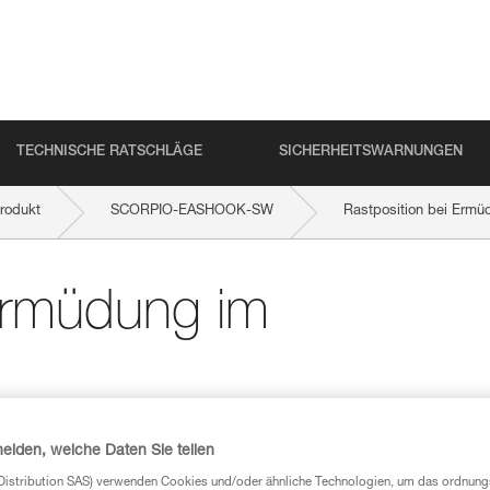
TECHNISCHE RATSCHLÄGE
SICHERHEITSWARNUNGEN
rodukt
SCORPIO-EASHOOK-SW
Rastposition bei Ermüd
 Ermüdung im
heiden, welche Daten Sie teilen
Distribution SAS) verwenden Cookies und/oder ähnliche Technologien, um das ordnu