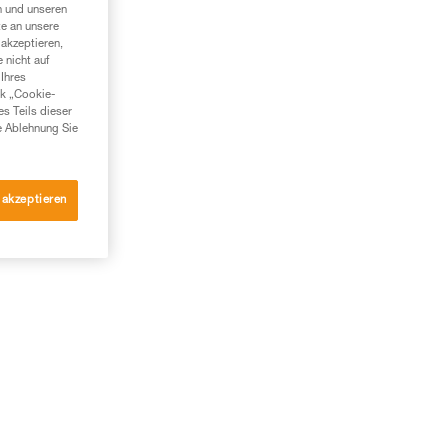
n und unseren
te an unsere
akzeptieren,
 nicht auf
Ihres
nk „Cookie-
es Teils dieser
e Ablehnung Sie
 akzeptieren