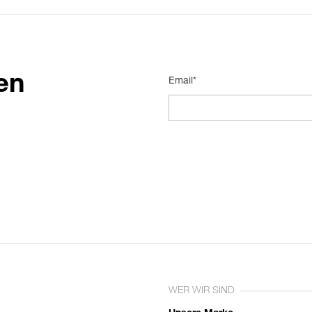
en
Email*
WER WIR SIND