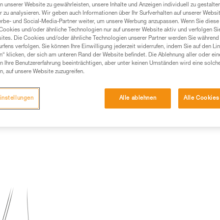
n unserer Website zu gewährleisten, unsere Inhalte und Anzeigen individuell zu gestalte
 zu analysieren. Wir geben auch Informationen über Ihr Surfverhalten auf unserer Websi
Produkte, um die es in diesem Tech Tipp geht,
erbe- und Social-Media-Partner weiter, um unsere Werbung anzupassen. Wenn Sie diese 
te ziehen. Um diese Zusatzinformationen verstehen zu
Cookies und/oder ähnliche Technologien nur auf unserer Website aktiv und verfolgen Sie
auchsanweisung enthaltenen Informationen richtig
ites. Die Cookies und/oder ähnliche Technologien unserer Partner werden Sie während 
fens verfolgen. Sie können Ihre Einwilligung jederzeit widerrufen, indem Sie auf den Li
n“ klicken, der sich am unteren Rand der Website befindet. Die Ablehnung aller oder ein
 eine entsprechende Ausbildung und ein spezielles
 Ihre Benutzererfahrung beeinträchtigen, aber unter keinen Umständen wird eine solch
inem Profi, ob Sie in der Lage sind, den Vorgang
n, auf unsere Website zuzugreifen.
n eigenständig durchführen.
ivität verbundenen Techniken. Möglicherweise gibt es
instellungen
Alle ablehnen
Alle Cookies
chrieben werden.