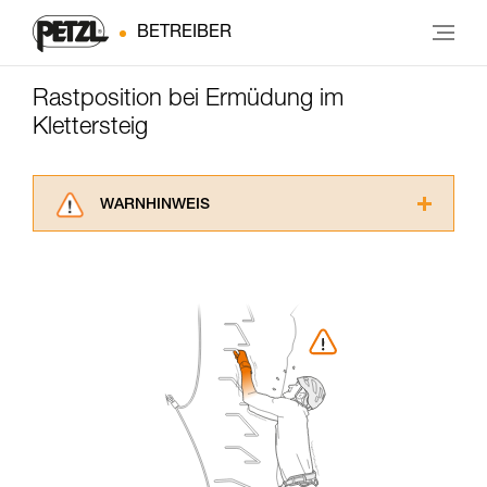
BETREIBER
Rastposition bei Ermüdung im
Klettersteig
WARNHINWEIS
Lesen Sie die Gebrauchsanweisungen der
Produkte, um die es in diesem Tech Tipp geht,
aufmerksam durch, bevor Sie diesen zu Rate
ziehen. Um diese Zusatzinformationen
verstehen zu können, müssen Sie zuerst die in
der Gebrauchsanweisung enthaltenen
Informationen richtig verstanden haben.
Die Beherrschung dieser Techniken setzt eine
entsprechende Ausbildung und ein spezielles
Training voraus. Prüfen Sie zusammen mit
einem Profi, ob Sie in der Lage sind, den
Vorgang alleine sicher zu wiederholen, bevor