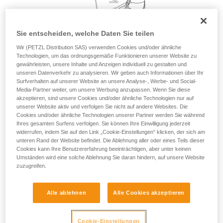
Sie ihn eigenständig durchführen.
Wir geben Beispiele für die mit Ihrer Aktivität
verbundenen Techniken. Möglicherweise gibt es
Sie entscheiden, welche Daten Sie teilen
noch andere Techniken, die hier nicht
Wir (PETZL Distribution SAS) verwenden Cookies und/oder ähnliche
beschrieben werden.
Technologien, um das ordnungsgemäße Funktionieren unserer Website zu
gewährleisten, unsere Inhalte und Anzeigen individuell zu gestalten und
unseren Datenverkehr zu analysieren. Wir geben auch Informationen über Ihr
Surfverhalten auf unserer Website an unsere Analyse-, Werbe- und Social-
Media-Partner weiter, um unsere Werbung anzupassen. Wenn Sie diese
akzeptieren, sind unsere Cookies und/oder ähnliche Technologien nur auf
unserer Website aktiv und verfolgen Sie nicht auf andere Websites. Die
Cookies und/oder ähnliche Technologien unserer Partner werden Sie während
Ihres gesamten Surfens verfolgen. Sie können Ihre Einwilligung jederzeit
widerrufen, indem Sie auf den Link „Cookie-Einstellungen“ klicken, der sich am
unteren Rand der Website befindet. Die Ablehnung aller oder eines Teils dieser
Cookies kann Ihre Benutzererfahrung beeinträchtigen, aber unter keinen
Umständen wird eine solche Ablehnung Sie daran hindern, auf unsere Website
zuzugreifen.
Alle ablehnen
Alle Cookies akzeptieren
Cookie-Einstellungen