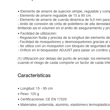
Elemento de amarre de sujeción simple, regulable y comp
- Elemento de amarre regulable de 15 a 95 cm.
- Elemento de amarre de cuerda dinámica de 9,0 mm para lim
- Anillo de conexión de cinta de polietileno de alta densi
limitando así el volumen en el anillo de aseguramiento y p
Facilidad de utilización:
- Regulación fluida y precisa de la longitud del elemento
- Facilidad de mosquetoneo y desmosquetoneo gracias al 
- Se utiliza con un mosquetón con bloqueo de seguridad de
- Orificio en el bloqueador ADJUST para pasar un cordino y 
(1) Utilización por debajo del punto de anclaje: los elem
cuando el riesgo de caída comporte un factor de caída infer
Características
Longitud: 15 - 95 cm
Peso: 120 g
Certificaciones: CE EN 17520
Materiales: poliamida, aluminio, elastómero termoplástico