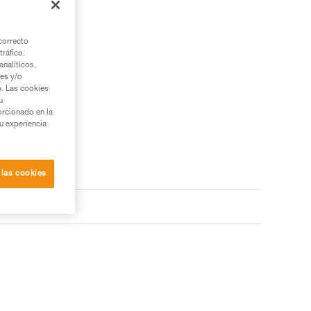
correcto
tráfico.
nalíticos,
ies y/o
b. Las cookies
u
orcionado en la
su experiencia
 las cookies