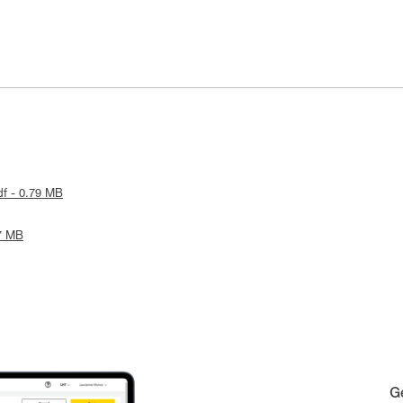
df - 0.79 MB
17 MB
Ge