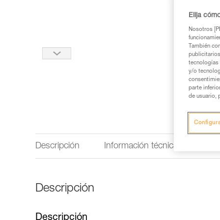
Elija cóm
Nosotros [PE
funcionamien
También com
publicitario
tecnologías 
y/o tecnolog
consentimie
parte inferi
de usuario, 
Configur
Descripción
Información técnica
Insp
Descripción
Descripción