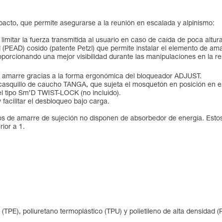
acto, que permite asegurarse a la reunión en escalada y alpinismo:
itar la fuerza transmitida al usuario en caso de caída de poca altura
dad (PEAD) cosido (patente Petzl) que permite instalar el elemento de 
roporcionando una mejor visibilidad durante las manipulaciones en la re
 de amarre gracias a la forma ergonómica del bloqueador ADJUST.
casquillo de caucho TANGA, que sujeta el mosquetón en posición en 
l tipo Sm’D TWIST-LOCK (no incluido).
facilitar el desbloqueo bajo carga.
entos de amarre de sujeción no disponen de absorbedor de energía. Est
ior a 1.
 (TPE), poliuretano termoplástico (TPU) y polietileno de alta densidad 