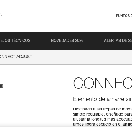
N
PUNTOS 
EJOS TÉCNICOS
NOVEDADES 2026
ALERTAS DE S
ONNECT ADJUST
CONNEC
Elemento de amarre sim
Destinado a las tropas de mo
simple regulable, diseñado par
ajustar la longitud más adecuad
arnés libera espacio en el ani
bloqueador ADJUST ofrece una 