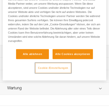
ein einfaches Verbindungsmittel mit einstellbarem Strang: Es
Media-Partner weiter, um unsere Werbung anzupassen. Wenn Sie diese
ist zur Selbstsicherung am Standplatz konzipiert. Sein
akzeptieren, sind unsere Cookies und/oder ähnliche Technologien nur auf
einstellbarer Strang ermöglicht eine optimale Anpassung der
unserer Website aktiv und verfolgen Sie nicht auf andere Websites. Die
Länge für die Vorgänge am Stand. Die Schlaufe zur
Cookies und/oder ähnliche Technologien unserer Partner werden Sie während
Ihres gesamten Surfens verfolgen. Sie können Ihre Einwilligung jederzeit
Befestigung am Gurt ist dünn und lässt Platz am
widerrufen, indem Sie auf den Link „Cookie-Einstellungen“ klicken, der sich am
Sicherungsring frei. Dank der ergonomischen Form der
unteren Rand der Website befindet. Die Ablehnung aller oder eines Teils dieser
ADJUST-Einstellvorrichtung lässt sich das Verbindungsmittel
Cookies kann Ihre Benutzererfahrung beeinträchtigen, aber unter keinen
schnell und einfach mit einer Hand einstellen.
Umständen wird eine solche Ablehnung Sie daran hindern, auf unsere Website
zuzugreifen.
Leistungsverzeichnis
Alle ablehnen
Alle Cookies akzeptieren
Kompaktes einfaches Verbindungsmittel mit einstellbarem
Technische Spezifikationen
Strang zur Selbstsicherung am Standplatz beim Klettern
Cookie-Einstellungen
und Bergsteigen:
Länge: 15 - 95 cm
Technische Informationen
- Verbindungsmittel einstellbar von 15 bis 95 cm.
Gewicht: 120 g
- Das Verbindungsmittel aus 9,0-mm-Dynamikseil reduziert
Gebrauchsanleitung
bei einem Sturz aus geringer Höhe den auf die
Zertifizierung(en): CE EN 17520
Wartung
Das PDF herunterladen technical-notice-CONNECT-
anwendende Person ausgeübten Fangstoß (1).
ADJUST-2
Material: Polyamid, Aluminium, thermoplastisches
- Die angenähte Gurtbandverbindungsschlaufe (Petzl-
Ablauf der PSA-Prüfung
Elastomer (TPE), thermoplastisches Polyurethan (TPU),
Patent) aus hochdichtem Polyethylen (HDPE) ermöglicht
Konformitätserklärung
Das PDF herunterladen verif-EPI-ADJUST-procedure-DE
hochdichtes Polyethylen (HDPE)
die Verbindung mit dem Gurt über einen kompakten
Das PDF herunterladen