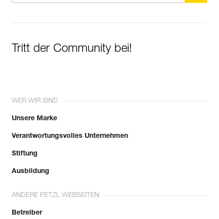
Sehen Sie sich die Geschichte eines Produkts ab dem
Herstellungsdatum an.
Mehr erfahren
Tritt der Community bei!
WER WIR SIND
Unsere Marke
Verantwortungsvolles Unternehmen
Stiftung
Ausbildung
ANDERE PETZL WEBSEITEN
Betreiber