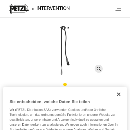
INTERVENTION
CONNECT ADJUST
Sie entscheiden, welche Daten Sie teilen
Wir (PETZL Distribution SAS) verwenden Cookies und/oder ähnliche
Längenverstellbares einfaches Verbindungsmittel
Technologien, um das ordnungsgemäße Funktionieren unserer Website zu
gewährleisten, unsere Inhalte und Anzeigen individuell zu gestalten und
unseren Datenverkehr zu analysieren. Wir geben auch Informationen über Ihr
Das für Gebirgstruppen bestimmte CONNECT ADJUST ist
Surfverhalten auf unserer Website an unsere Analyse-, Werbe- und Social-