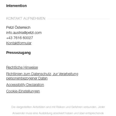
Intervention
KONTAKT AUFNEHMEN
Petzl Österreich
info.austria@petzl.com
+43 7616 60027
Kontaktformular
Pressezugang
Rechtliche Hinweise
Richtlinien zum Datenschutz, zur Verarbeitung
personenbezogener Daten
Accessibility Declaration
Cookie-Einstellungen
Die dargestellten Aktivitäten sind mit Risiken und Gefahren verbunden. Jeder
Anwender muss eine Ausbildung absolviert haben und über entsprechende