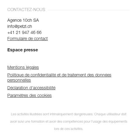
CONTACTEZ-NOUS
Agence 10ch SA
info@petzl.ch
+41 21 947 46 66
Formulaire de contact
Espace presse
Mentions légales
Politique de confidentialité et de traitement des données
personnelles
Déclaration d'accessibilité
Paramètres des cookies
Les activités illustrées sont intrinsèquement dangereuses. Chaque utilisateur doit
avoir suivi une formation et avoir des compétences pour l’usage des équipements
lors de ces activités.