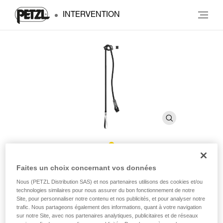
INTERVENTION
CONNECT ADJUST
Faites un choix concernant vos données
Nous (PETZL Distribution SAS) et nos partenaires utilisons des cookies et/ou
technologies similaires pour nous assurer du bon fonctionnement de notre
Longe simple réglable
Site, pour personnaliser notre contenu et nos publicités, et pour analyser notre
trafic. Nous partageons également des informations, quant à votre navigation
Destinée aux troupes de montagne, CONNECT ADJUST est
sur notre Site, avec nos partenaires analytiques, publicitaires et de réseaux