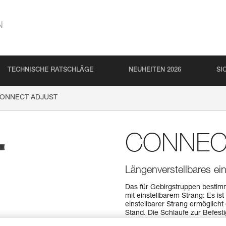
N
TECHNISCHE RATSCHLÄGE
NEUHEITEN 2026
SI
ONNECT ADJUST
CONNEC
Längenverstellbares ei
Das für Gebirgstruppen bestim
mit einstellbarem Strang: Es is
einstellbarer Strang ermöglich
Stand. Die Schlaufe zur Befest
frei. Dank der ergonomischen F