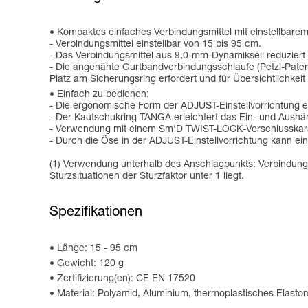
Kompaktes einfaches Verbindungsmittel mit einstellbarem
- Verbindungsmittel einstellbar von 15 bis 95 cm.
- Das Verbindungsmittel aus 9,0-mm-Dynamikseil reduzier
- Die angenähte Gurtbandverbindungsschlaufe (Petzl-Paten
Platz am Sicherungsring erfordert und für Übersichtlichkei
Einfach zu bedienen:
- Die ergonomische Form der ADJUST-Einstellvorrichtung e
- Der Kautschukring TANGA erleichtert das Ein- und Aushäng
- Verwendung mit einem Sm'D TWIST-LOCK-Verschlusskarabi
- Durch die Öse in der ADJUST-Einstellvorrichtung kann ei
(1) Verwendung unterhalb des Anschlagpunkts: Verbindungs
Sturzsituationen der Sturzfaktor unter 1 liegt.
Spezifikationen
Länge: 15 - 95 cm
Gewicht: 120 g
Zertifizierung(en): CE EN 17520
Material: Polyamid, Aluminium, thermoplastisches Elasto