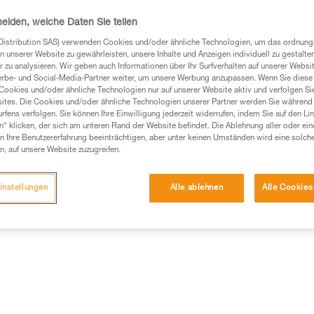
Verbindungsmittel schnell und e
heiden, welche Daten Sie teilen
Distribution SAS) verwenden Cookies und/oder ähnliche Technologien, um das ordnu
Einen Händler finden
n unserer Website zu gewährleisten, unsere Inhalte und Anzeigen individuell zu gestalte
 zu analysieren. Wir geben auch Informationen über Ihr Surfverhalten auf unserer Websi
erbe- und Social-Media-Partner weiter, um unsere Werbung anzupassen. Wenn Sie diese 
Cookies und/oder ähnliche Technologien nur auf unserer Website aktiv und verfolgen Sie
ites. Die Cookies und/oder ähnliche Technologien unserer Partner werden Sie während 
fens verfolgen. Sie können Ihre Einwilligung jederzeit widerrufen, indem Sie auf den Li
n“ klicken, der sich am unteren Rand der Website befindet. Die Ablehnung aller oder ein
 Ihre Benutzererfahrung beeinträchtigen, aber unter keinen Umständen wird eine solch
n, auf unsere Website zuzugreifen.
instellungen
Alle ablehnen
Alle Cookies
Weitere Produkte
mationen
Wartung