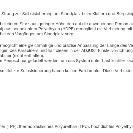
 Strang zur Selbstsicherung am Standplatz beim Klettern und Bergstei
t bei einem Sturz aus geringer Höhe den auf die anwendende Person a
t) aus hochdichtem Polyethylen (HDPE) ermöglicht die Verbindung mi
t bei den Vorgängen am Standplatz sorgt.
rmöglicht eine gleichmäßige und präzise Anpassung der Länge des Ve
en des Karabiners und hält diesen in der ADJUST-Einstellvorrichtung i
ner (nicht enthalten).
ne Reepschnur gefädelt werden, um das System unter Last leichter lö
mittel zur Selbstsicherung haben keinen Falldämpfer. Diese Verbindu
mer (TPE), thermoplastisches Polyurethan (TPU), hochdichtes Polyethy