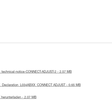
 : technical-notice-CONNECT-ADJUST-2 - 2.57 MB
UE_Declaration_L034ABXX_CONNECT ADJUST - 0.65 MB
 herunterladen - 2.07 MB