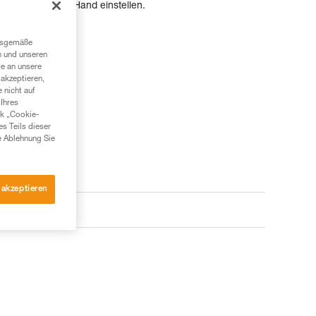
infach mit einer Hand einstellen.
ngsgemäße
n und unseren
te an unsere
akzeptieren,
 nicht auf
Ihres
nk „Cookie-
es Teils dieser
e Ablehnung Sie
 akzeptieren