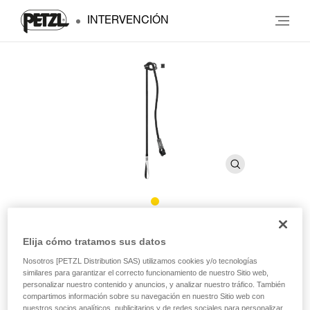
INTERVENCIÓN
CONNECT ADJUST
Elija cómo tratamos sus datos
Nosotros [PETZL Distribution SAS) utilizamos cookies y/o tecnologías
Elemento de amarre simple regulable
similares para garantizar el correcto funcionamiento de nuestro Sitio web,
personalizar nuestro contenido y anuncios, y analizar nuestro tráfico. También
compartimos información sobre su navegación en nuestro Sitio web con
Destinado a las tropas de montaña, el CONNECT ADJUST
nuestros socios analíticos, publicitarios y de redes sociales para personalizar