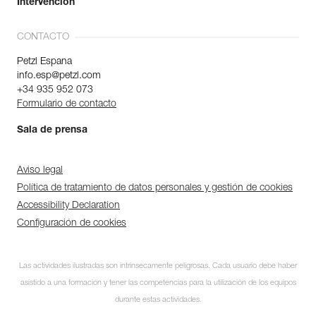
Intervención
CONTACTO
Petzl Espana
info.esp@petzl.com
+34 935 952 073
Formulario de contacto
Sala de prensa
Aviso legal
Política de tratamiento de datos personales y gestión de cookies
Accessibility Declaration
Configuración de cookies
Las actividades ilustradas son intrínsecamente peligrosas. Cada usuario debe haber
asistido a una formación y tener las competencias para la utilización de los equipos
durante estas actividades.