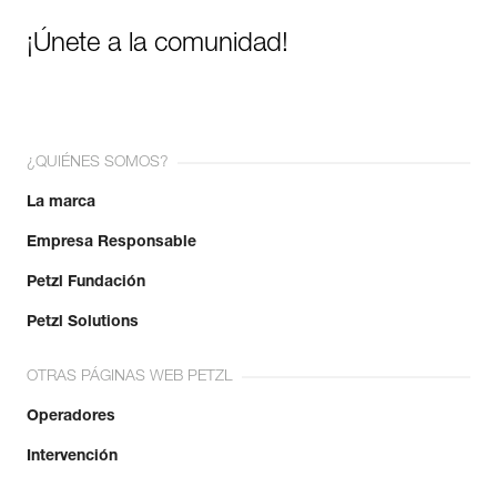
Más información
Resistencia eje mayor : 23 kN
Resistencia eje menor : 8 kN
¡Únete a la comunidad!
Resistencia gatillo abierto : 7 kN
Abertura : 18 mm
Garantía : 3 Años
Pack : 1
¿QUIÉNES SOMOS?
La marca
Empresa Responsable
Petzl Fundación
Petzl Solutions
OTRAS PÁGINAS WEB PETZL
Operadores
Intervención