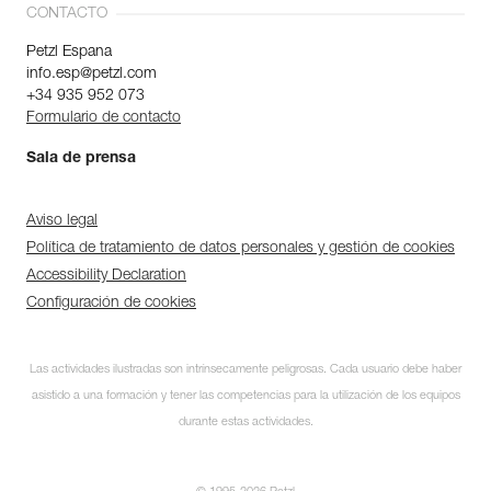
CONTACTO
Petzl Espana
info.esp@petzl.com
+34 935 952 073
Formulario de contacto
Sala de prensa
Aviso legal
Política de tratamiento de datos personales y gestión de cookies
Accessibility Declaration
Configuración de cookies
Las actividades ilustradas son intrínsecamente peligrosas. Cada usuario debe haber
asistido a una formación y tener las competencias para la utilización de los equipos
durante estas actividades.