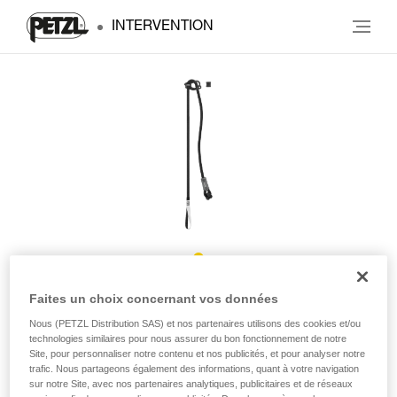
INTERVENTION
CONNECT ADJUST
Faites un choix concernant vos données
Nous (PETZL Distribution SAS) et nos partenaires utilisons des cookies et/ou
technologies similaires pour nous assurer du bon fonctionnement de notre
Longe simple réglable
Site, pour personnaliser notre contenu et nos publicités, et pour analyser notre
trafic. Nous partageons également des informations, quant à votre navigation
Destinée aux troupes de montagne, CONNECT ADJUST est
sur notre Site, avec nos partenaires analytiques, publicitaires et de réseaux