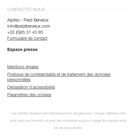
CONTACTEZ-NOUS
Alpitec - Petzl Benelux
info@petzlbenelux.com
+32 (0)85 31 43 85
Formulaire de contact
Espace presse
Mentions légales
Politique de confidentialité et de traitement des données
personnelles
Déclaration d'accessibilité
Paramètres des cookies
Les activités illustrées sont intrinsèquement dangereuses. Chaque utilisateur doit
avoir suivi une formation et avoir des compétences pour l’usage des équipements
lors de ces activités.