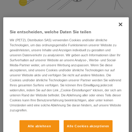
Sie entscheiden, welche Daten Sie teilen
In anderen Fällen der Höhenarbeit kann das
Verbindungsmittel zur Absturzsicherung zusammen mit
Wir (PETZL Distribution SAS) verwenden Cookies und/oder ähnliche
einem Verbindungsmittel zur Positionierung verwendet
Technologien, um das ordnungsgemäße Funktionieren unserer Website zu
werden. Die anwendende Person wird vom
gewährleisten, unsere Inhalte und Anzeigen individuell zu gestalten und
Verbindungsmittel zur Positionierung in einer stabilen und
unseren Datenverkehr zu analysieren. Wir geben auch Informationen über Ihr
Surfverhalten auf unserer Website an unsere Analyse-, Werbe- und Social-
bequemen Position gehalten. Das Verbindungsmittel zur
Media-Partner weiter, um unsere Werbung anzupassen. Wenn Sie diese
Absturzsicherung gewährleistet dabei, dass ein möglicher
akzeptieren, sind unsere Cookies und/oder ähnliche Technologien nur auf
Sturz während der Handhabung des Verbindungsmittel zur
unserer Website aktiv und verfolgen Sie nicht auf andere Websites. Die
Positionierung aufgefangen wird.
Cookies und/oder ähnliche Technologien unserer Partner werden Sie während
Ihres gesamten Surfens verfolgen. Sie können Ihre Einwilligung jederzeit
widerrufen, indem Sie auf den Link „Cookie-Einstellungen“ klicken, der sich am
unteren Rand der Website befindet. Die Ablehnung aller oder eines Teils dieser
Cookies kann Ihre Benutzererfahrung beeinträchtigen, aber unter keinen
Umständen wird eine solche Ablehnung Sie daran hindern, auf unsere Website
zuzugreifen.
Alle ablehnen
Alle Cookies akzeptieren