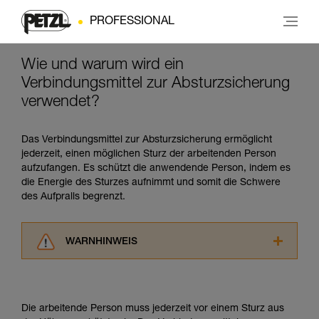
PROFESSIONAL
Wie und warum wird ein
Verbindungsmittel zur Absturzsicherung
verwendet?
Das Verbindungsmittel zur Absturzsicherung ermöglicht
jederzeit, einen möglichen Sturz der arbeitenden Person
aufzufangen. Es schützt die anwendende Person, indem es
die Energie des Sturzes aufnimmt und somit die Schwere
des Aufpralls begrenzt.
WARNHINWEIS
Lesen Sie die Gebrauchsanweisungen der
Produkte, um die es in diesem Tech Tipp geht,
aufmerksam durch, bevor Sie diesen zu Rate
Die arbeitende Person muss jederzeit vor einem Sturz aus
ziehen. Um diese Zusatzinformationen