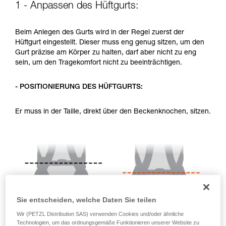
1 - Anpassen des Hüftgurts:
Sie ihn eigenständig durchführen.
Wir geben Beispiele für die mit Ihrer Aktivität
verbundenen Techniken. Möglicherweise gibt es
Beim Anlegen des Gurts wird in der Regel zuerst der
noch andere Techniken, die hier nicht
Hüftgurt eingestellt. Dieser muss eng genug sitzen, um den
beschrieben werden.
Gurt präzise am Körper zu halten, darf aber nicht zu eng
sein, um den Tragekomfort nicht zu beeinträchtigen.
- POSITIONIERUNG DES HÜFTGURTS:
Er muss in der Taille, direkt über den Beckenknochen, sitzen.
Sie entscheiden, welche Daten Sie teilen
Wir (PETZL Distribution SAS) verwenden Cookies und/oder ähnliche
Technologien, um das ordnungsgemäße Funktionieren unserer Website zu