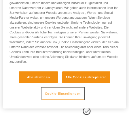
gewährleisten, unsere Inhalte und Anzeigen individuell zu gestalten und
unseren Datenverkehr zu analysieren. Wir geben auch Informationen über Ihr
Surfverhalten auf unserer Website an unsere Analyse-, Werbe- und Social-
Media-Partner weiter, um unsere Werbung anzupassen. Wenn Sie diese
akzeptieren, sind unsere Cookies und/oder ähnliche Technologien nur auf
- POSITIONIERUNG DER SEITLICHEN HALTEÖSEN:
unserer Website aktiv und verfolgen Sie nicht auf andere Websites. Die
Cookies und/oder ähnliche Technologien unserer Partner werden Sie während
Die seitlichen Halteösen müssen sich auf der Höhe der
Ihres gesamten Surfens verfolgen. Sie können Ihre Einwilligung jederzeit
Hüftknochen befinden.
widerrufen, indem Sie auf den Link „Cookie-Einstellungen“ klicken, der sich am
unteren Rand der Website befindet. Die Ablehnung aller oder eines Teils dieser
Cookies kann Ihre Benutzererfahrung beeinträchtigen, aber unter keinen
Umständen wird eine solche Ablehnung Sie daran hindern, auf unsere Website
zuzugreifen.
Alle ablehnen
Alle Cookies akzeptieren
Cookie-Einstellungen