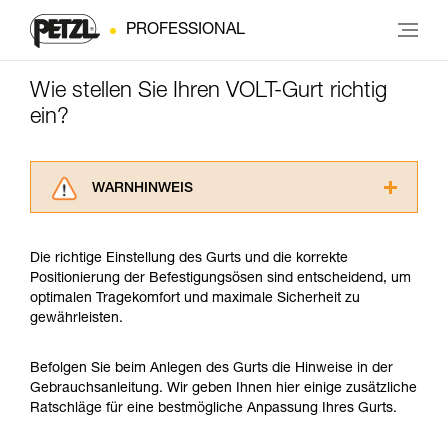
PROFESSIONAL
Wie stellen Sie Ihren VOLT-Gurt richtig
ein?
WARNHINWEIS
Lesen Sie die Gebrauchsanweisungen der
Produkte, um die es in diesem Tech Tipp geht,
Die richtige Einstellung des Gurts und die korrekte
aufmerksam durch, bevor Sie diesen zu Rate
Positionierung der Befestigungsösen sind entscheidend, um
ziehen. Um diese Zusatzinformationen
optimalen Tragekomfort und maximale Sicherheit zu
verstehen zu können, müssen Sie zuerst die in
gewährleisten.
der Gebrauchsanweisung enthaltenen
Informationen richtig verstanden haben.
Die Beherrschung dieser Techniken setzt eine
Befolgen Sie beim Anlegen des Gurts die Hinweise in der
entsprechende Ausbildung und ein spezielles
Gebrauchsanleitung. Wir geben Ihnen hier einige zusätzliche
Training voraus. Prüfen Sie zusammen mit
Ratschläge für eine bestmögliche Anpassung Ihres Gurts.
einem Profi, ob Sie in der Lage sind, den
Vorgang alleine sicher zu wiederholen, bevor