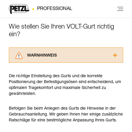
PROFESSIONAL
Wie stellen Sie Ihren VOLT-Gurt richtig
ein?
WARNHINWEIS
Lesen Sie die Gebrauchsanweisungen der
Produkte, um die es in diesem Tech Tipp geht,
Die richtige Einstellung des Gurts und die korrekte
aufmerksam durch, bevor Sie diesen zu Rate
Positionierung der Befestigungsösen sind entscheidend, um
ziehen. Um diese Zusatzinformationen
optimalen Tragekomfort und maximale Sicherheit zu
verstehen zu können, müssen Sie zuerst die in
gewährleisten.
der Gebrauchsanweisung enthaltenen
Informationen richtig verstanden haben.
Die Beherrschung dieser Techniken setzt eine
Befolgen Sie beim Anlegen des Gurts die Hinweise in der
entsprechende Ausbildung und ein spezielles
Gebrauchsanleitung. Wir geben Ihnen hier einige zusätzliche
Training voraus. Prüfen Sie zusammen mit
Ratschläge für eine bestmögliche Anpassung Ihres Gurts.
einem Profi, ob Sie in der Lage sind, den
Vorgang alleine sicher zu wiederholen, bevor