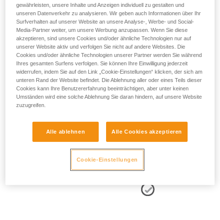
gewährleisten, unsere Inhalte und Anzeigen individuell zu gestalten und
unseren Datenverkehr zu analysieren. Wir geben auch Informationen über Ihr
Surfverhalten auf unserer Website an unsere Analyse-, Werbe- und Social-
Media-Partner weiter, um unsere Werbung anzupassen. Wenn Sie diese
akzeptieren, sind unsere Cookies und/oder ähnliche Technologien nur auf
- POSITIONIERUNG DER SEITLICHEN HALTEÖSEN:
unserer Website aktiv und verfolgen Sie nicht auf andere Websites. Die
Cookies und/oder ähnliche Technologien unserer Partner werden Sie während
Die seitlichen Halteösen müssen sich auf der Höhe der
Ihres gesamten Surfens verfolgen. Sie können Ihre Einwilligung jederzeit
Hüftknochen befinden.
widerrufen, indem Sie auf den Link „Cookie-Einstellungen“ klicken, der sich am
unteren Rand der Website befindet. Die Ablehnung aller oder eines Teils dieser
Cookies kann Ihre Benutzererfahrung beeinträchtigen, aber unter keinen
Umständen wird eine solche Ablehnung Sie daran hindern, auf unsere Website
zuzugreifen.
Alle ablehnen
Alle Cookies akzeptieren
Cookie-Einstellungen