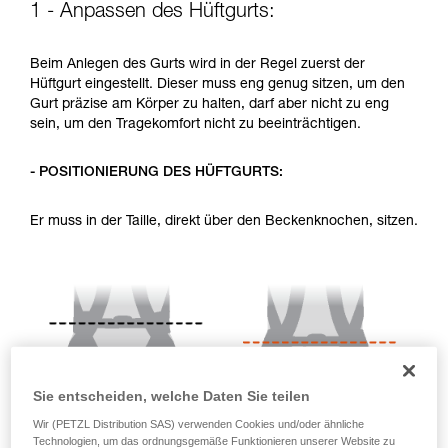
1 - Anpassen des Hüftgurts:
Sie ihn eigenständig durchführen.
Wir geben Beispiele für die mit Ihrer Aktivität
verbundenen Techniken. Möglicherweise gibt es
Beim Anlegen des Gurts wird in der Regel zuerst der
noch andere Techniken, die hier nicht
Hüftgurt eingestellt. Dieser muss eng genug sitzen, um den
beschrieben werden.
Gurt präzise am Körper zu halten, darf aber nicht zu eng
sein, um den Tragekomfort nicht zu beeinträchtigen.
- POSITIONIERUNG DES HÜFTGURTS:
Er muss in der Taille, direkt über den Beckenknochen, sitzen.
Sie entscheiden, welche Daten Sie teilen
Wir (PETZL Distribution SAS) verwenden Cookies und/oder ähnliche
Technologien, um das ordnungsgemäße Funktionieren unserer Website zu