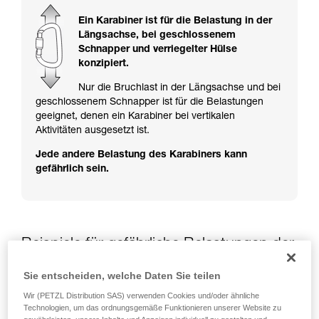
ziehen. Um diese Zusatzinformationen
verstehen zu können, müssen Sie zuerst die in
Ein Karabiner ist für die Belastung in der
der Gebrauchsanweisung enthaltenen
Längsachse, bei geschlossenem
Informationen richtig verstanden haben.
Schnapper und verriegelter Hülse
Die Beherrschung dieser Techniken setzt eine
konzipiert.
entsprechende Ausbildung und ein spezielles
Training voraus. Prüfen Sie zusammen mit
Nur die Bruchlast in der Längsachse und bei
einem Profi, ob Sie in der Lage sind, den
geschlossenem Schnapper ist für die Belastungen
Vorgang alleine sicher zu wiederholen, bevor
geeignet, denen ein Karabiner bei vertikalen
Sie ihn eigenständig durchführen.
Aktivitäten ausgesetzt ist.
Wir geben Beispiele für die mit Ihrer Aktivität
Jede andere Belastung des Karabiners kann
verbundenen Techniken. Möglicherweise gibt es
gefährlich sein.
noch andere Techniken, die hier nicht
beschrieben werden.
Beispiele für gefährliche Belastungen der
Karabiner
Sie entscheiden, welche Daten Sie teilen
Wir (PETZL Distribution SAS) verwenden Cookies und/oder ähnliche
Technologien, um das ordnungsgemäße Funktionieren unserer Website zu