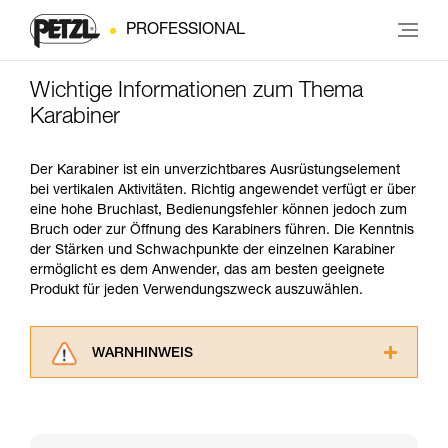
PROFESSIONAL
Wichtige Informationen zum Thema
Karabiner
Der Karabiner ist ein unverzichtbares Ausrüstungselement
bei vertikalen Aktivitäten. Richtig angewendet verfügt er über
eine hohe Bruchlast, Bedienungsfehler können jedoch zum
Bruch oder zur Öffnung des Karabiners führen. Die Kenntnis
der Stärken und Schwachpunkte der einzelnen Karabiner
ermöglicht es dem Anwender, das am besten geeignete
Produkt für jeden Verwendungszweck auszuwählen.
WARNHINWEIS
Lesen Sie die Gebrauchsanweisungen der
Produkte, um die es in diesem Tech Tipp geht,
aufmerksam durch, bevor Sie diesen zu Rate