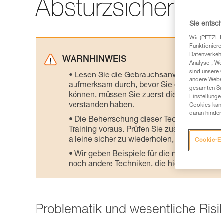
Absturzsicherung
Sie entsc
Wir (PETZL 
Funktioniere
Datenverkehr
WARNHINWEIS
Analyse-, W
sind unsere 
Lesen Sie die Gebrauchsanweisungen der 
andere Webs
aufmerksam durch, bevor Sie diesen zu Ra
gesamten Sur
können, müssen Sie zuerst die in der Gebr
Einstellunge
verstanden haben.
Cookies kann
daran hinder
Die Beherrschung dieser Techniken setzt
Training voraus. Prüfen Sie zusammen mit e
alleine sicher zu wiederholen, bevor Sie ih
Cookie-E
Wir geben Beispiele für die mit Ihrer Akt
noch andere Techniken, die hier nicht bes
Problematik und wesentliche Ris