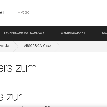
AL
SPORT
TECHNISCHE RATSCHLÄGE
GEMEINSCHAFT
SI
rodukt
ABSORBICA-Y-150
zur Absturzsicherung mit dem Gurt
ers zum
s zur