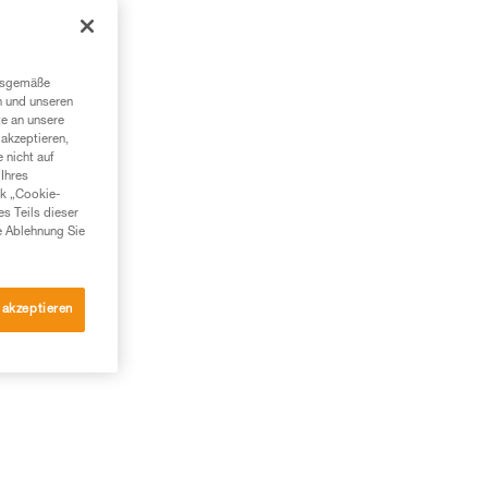
ngsgemäße
n und unseren
te an unsere
akzeptieren,
 nicht auf
Ihres
nk „Cookie-
es Teils dieser
e Ablehnung Sie
 akzeptieren