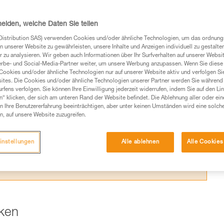
 mit dem Gurt
heiden, welche Daten Sie teilen
Distribution SAS) verwenden Cookies und/oder ähnliche Technologien, um das ordnu
n unserer Website zu gewährleisten, unsere Inhalte und Anzeigen individuell zu gestalte
 zu analysieren. Wir geben auch Informationen über Ihr Surfverhalten auf unserer Websi
erbe- und Social-Media-Partner weiter, um unsere Werbung anzupassen. Wenn Sie diese 
Cookies und/oder ähnliche Technologien nur auf unserer Website aktiv und verfolgen Sie
Produkte, um die es in diesem Tech Tipp geht,
ites. Die Cookies und/oder ähnliche Technologien unserer Partner werden Sie während 
te ziehen. Um diese Zusatzinformationen verstehen zu
fens verfolgen. Sie können Ihre Einwilligung jederzeit widerrufen, indem Sie auf den Li
auchsanweisung enthaltenen Informationen richtig
n“ klicken, der sich am unteren Rand der Website befindet. Die Ablehnung aller oder ein
 Ihre Benutzererfahrung beeinträchtigen, aber unter keinen Umständen wird eine solch
n, auf unsere Website zuzugreifen.
 eine entsprechende Ausbildung und ein spezielles
inem Profi, ob Sie in der Lage sind, den Vorgang
n eigenständig durchführen.
instellungen
Alle ablehnen
Alle Cookies
ivität verbundenen Techniken. Möglicherweise gibt es
chrieben werden.
iken