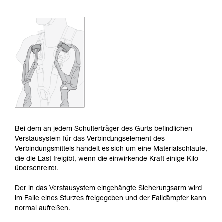
der Gebrauchsanweisung enthaltenen
Informationen richtig verstanden haben.
Die Beherrschung dieser Techniken setzt eine
entsprechende Ausbildung und ein spezielles
Training voraus. Prüfen Sie zusammen mit
einem Profi, ob Sie in der Lage sind, den
Vorgang alleine sicher zu wiederholen, bevor
Sie ihn eigenständig durchführen.
Wir geben Beispiele für die mit Ihrer Aktivität
verbundenen Techniken. Möglicherweise gibt es
noch andere Techniken, die hier nicht
beschrieben werden.
Bei dem an jedem Schulterträger des Gurts befindlichen
Verstausystem für das Verbindungselement des
Verbindungsmittels handelt es sich um eine Materialschlaufe,
die die Last freigibt, wenn die einwirkende Kraft einige Kilo
überschreitet.
Der in das Verstausystem eingehängte Sicherungsarm wird
im Falle eines Sturzes freigegeben und der Falldämpfer kann
normal aufreißen.