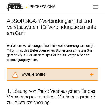
PROFESSIONAL
ABSORBICA-Y-Verbindungsmittel und
Verstausystem für Verbindungselemente
am Gurt
Bei einem Verbindungsmittel mit zwei Sicherungsarmen (in
Y-Form) ist das Befestigen eines Sicherungsarms am Gurt
gefährlich, außer an dem speziell hierfür vorgesehenen
Befestigungssystem.
WARNHINWEIS
Lesen Sie die Gebrauchsanweisungen der
Produkte, um die es in diesem Tech Tipp geht,
1. Lösung von Petzl: Verstausystem für das
aufmerksam durch, bevor Sie diesen zu Rate
Verbindungselement des Verbindungsmittels
ziehen. Um diese Zusatzinformationen
verstehen zu können, müssen Sie zuerst die in
zur Absturzsicherung