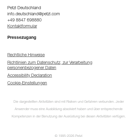
Petzl Deutschland
info.deutschland@petzl.com
+49 8847 698880
Kontaktformular
Pressezugang
Rechtliche Hinweise
Richtlinien zum Datenschutz, zur Verarbeitung
personenbezogener Daten
Accessibility Declaration
Cookie-Einstellungen
Die dargestellten Aktivitäten sind mit Risiken und Gefahren verbunden. Jeder
Anwender muss eine Ausbildung absolviert haben und über entsprechende
Kompetenzen in der Benutzung der Ausrüstung bei diesen Aktivitäten verfügen.
© 1995-2026 Petzl