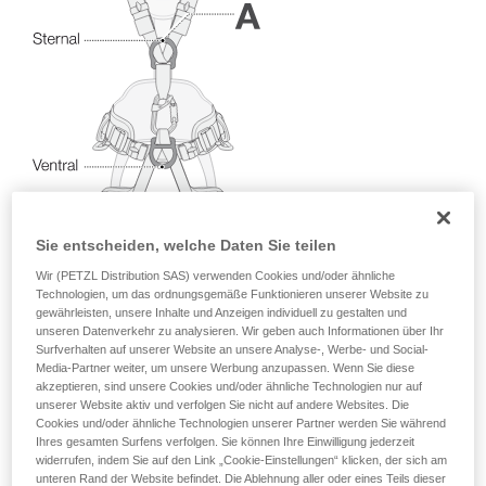
Sie ihn eigenständig durchführen.
Wir geben Beispiele für die mit Ihrer Aktivität
verbundenen Techniken. Möglicherweise gibt es
noch andere Techniken, die hier nicht
beschrieben werden.
Sie entscheiden, welche Daten Sie teilen
Wir (PETZL Distribution SAS) verwenden Cookies und/oder ähnliche
Technologien, um das ordnungsgemäße Funktionieren unserer Website zu
gewährleisten, unsere Inhalte und Anzeigen individuell zu gestalten und
unseren Datenverkehr zu analysieren. Wir geben auch Informationen über Ihr
Surfverhalten auf unserer Website an unsere Analyse-, Werbe- und Social-
Media-Partner weiter, um unsere Werbung anzupassen. Wenn Sie diese
akzeptieren, sind unsere Cookies und/oder ähnliche Technologien nur auf
unserer Website aktiv und verfolgen Sie nicht auf andere Websites. Die
Cookies und/oder ähnliche Technologien unserer Partner werden Sie während
Ihres gesamten Surfens verfolgen. Sie können Ihre Einwilligung jederzeit
widerrufen, indem Sie auf den Link „Cookie-Einstellungen“ klicken, der sich am
unteren Rand der Website befindet. Die Ablehnung aller oder eines Teils dieser