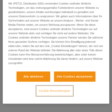
Verbindungsmittel nicht an der Struktur reibt,
Wir (PETZL Distribution SAS) verwenden Cookies und/oder ähnliche
da es hierdurch beschädigt werden kann.
Technologien, um das ordnungsgemäße Funktionieren unserer Website zu
Vorsicht bei Metallstrukturen, die sich in der
gewährleisten, unsere Inhalte und Anzeigen individuell zu gestalten und
Sonne erhitzen können. Beachten Sie die in
unseren Datenverkehr zu analysieren. Wir geben auch Informationen über Ihr
der Gebrauchsanleitung Ihres
Surfverhalten auf unserer Website an unsere Analyse-, Werbe- und Social-
Media-Partner weiter, um unsere Werbung anzupassen. Wenn Sie diese
Verbindungsmittels angegebene
akzeptieren, sind unsere Cookies und/oder ähnliche Technologien nur auf
Gebrauchstemperatur.
unserer Website aktiv und verfolgen Sie nicht auf andere Websites. Die
Achten Sie beim Umschlingen eines
Cookies und/oder ähnliche Technologien unserer Partner werden Sie während
Anschlagpunktes auf die Positionierung Ihres
Ihres gesamten Surfens verfolgen. Sie können Ihre Einwilligung jederzeit
Verbindungselements. Die Möglichkeiten
widerrufen, indem Sie auf den Link „Cookie-Einstellungen“ klicken, der sich am
einer Falschpositionierung sind zahlreich (z.
unteren Rand der Website befindet. Die Ablehnung aller oder eines Teils dieser
Cookies kann Ihre Benutzererfahrung beeinträchtigen, aber unter keinen
B. Querstellung, Aufliegen auf einer Kante,
Umständen wird eine solche Ablehnung Sie daran hindern, auf unsere Website
Reibungen am Schnapper).
zuzugreifen.
Alle ablehnen
Alle Cookies akzeptieren
Cookie-Einstellungen
Hinweise zu den Normen