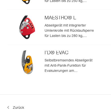
für Lasten bis zu 250 kg,
geeignet für Seile von 10,5 bis
11,5 mm
MAESTRO® L
Abseilgerät mit integrierter
Umlenkrolle mit Rücklaufsperre
für Lasten bis zu 280 kg,
geeignet für Seile von 12,5 bis
13 mm
I’D® EVAC
Selbstbremsendes Abseilgerät
mit Anti-Panik-Funktion für
Evakuierungen am
Anschlagpunkt
Zurück