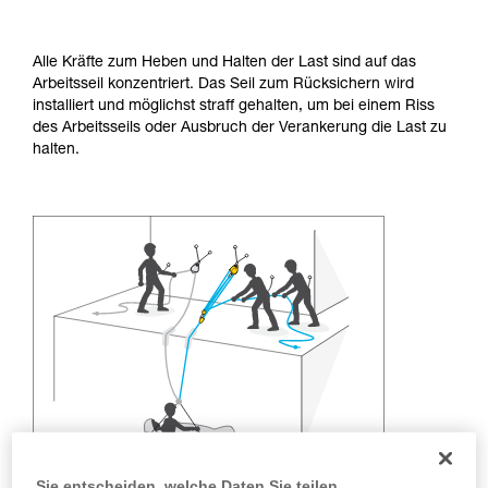
Informationen richtig verstanden haben.
Die Beherrschung dieser Techniken setzt eine
entsprechende Ausbildung und ein spezielles
Alle Kräfte zum Heben und Halten der Last sind auf das
Training voraus. Prüfen Sie zusammen mit
Arbeitsseil konzentriert. Das Seil zum Rücksichern wird
einem Profi, ob Sie in der Lage sind, den
installiert und möglichst straff gehalten, um bei einem Riss
Vorgang alleine sicher zu wiederholen, bevor
des Arbeitsseils oder Ausbruch der Verankerung die Last zu
Sie ihn eigenständig durchführen.
halten.
Wir geben Beispiele für die mit Ihrer Aktivität
verbundenen Techniken. Möglicherweise gibt es
noch andere Techniken, die hier nicht
beschrieben werden.
Sie entscheiden, welche Daten Sie teilen