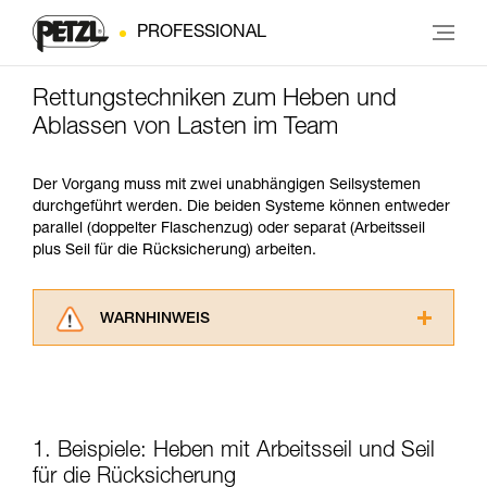
PROFESSIONAL
Rettungstechniken zum Heben und
Ablassen von Lasten im Team
Der Vorgang muss mit zwei unabhängigen Seilsystemen
durchgeführt werden. Die beiden Systeme können entweder
parallel (doppelter Flaschenzug) oder separat (Arbeitsseil
plus Seil für die Rücksicherung) arbeiten.
WARNHINWEIS
Lesen Sie die Gebrauchsanweisungen der
Produkte, um die es in diesem Tech Tipp geht,
aufmerksam durch, bevor Sie diesen zu Rate
ziehen. Um diese Zusatzinformationen
verstehen zu können, müssen Sie zuerst die in
1. Beispiele: Heben mit Arbeitsseil und Seil
der Gebrauchsanweisung enthaltenen
für die Rücksicherung