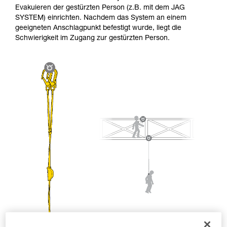
entsprechende Ausbildung und ein spezielles
Evakuieren der gestürzten Person (z.B. mit dem JAG
Training voraus. Prüfen Sie zusammen mit
SYSTEM) einrichten. Nachdem das System an einem
einem Profi, ob Sie in der Lage sind, den
geeigneten Anschlagpunkt befestigt wurde, liegt die
Vorgang alleine sicher zu wiederholen, bevor
Schwierigkeit im Zugang zur gestürzten Person.
Sie ihn eigenständig durchführen.
Wir geben Beispiele für die mit Ihrer Aktivität
verbundenen Techniken. Möglicherweise gibt es
noch andere Techniken, die hier nicht
beschrieben werden.