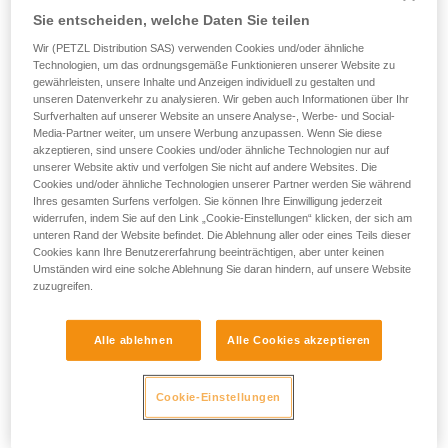
Sie entscheiden, welche Daten Sie teilen
Wir (PETZL Distribution SAS) verwenden Cookies und/oder ähnliche
Technologien, um das ordnungsgemäße Funktionieren unserer Website zu
gewährleisten, unsere Inhalte und Anzeigen individuell zu gestalten und
unseren Datenverkehr zu analysieren. Wir geben auch Informationen über Ihr
Surfverhalten auf unserer Website an unsere Analyse-, Werbe- und Social-
Media-Partner weiter, um unsere Werbung anzupassen. Wenn Sie diese
akzeptieren, sind unsere Cookies und/oder ähnliche Technologien nur auf
unserer Website aktiv und verfolgen Sie nicht auf andere Websites. Die
Cookies und/oder ähnliche Technologien unserer Partner werden Sie während
Ihres gesamten Surfens verfolgen. Sie können Ihre Einwilligung jederzeit
widerrufen, indem Sie auf den Link „Cookie-Einstellungen“ klicken, der sich am
unteren Rand der Website befindet. Die Ablehnung aller oder eines Teils dieser
Cookies kann Ihre Benutzererfahrung beeinträchtigen, aber unter keinen
Umständen wird eine solche Ablehnung Sie daran hindern, auf unsere Website
zuzugreifen.
Alle ablehnen
Alle Cookies akzeptieren
Wenn die Möglichkeit besteht, sich in
den Gurt der gestürzten Person
Cookie-Einstellungen
einzuhängen