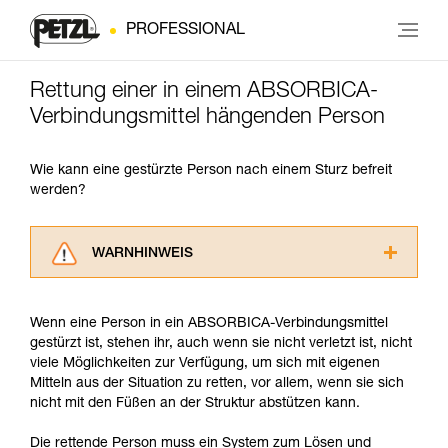
PROFESSIONAL
Rettung einer in einem ABSORBICA-
Verbindungsmittel hängenden Person
Wie kann eine gestürzte Person nach einem Sturz befreit
werden?
WARNHINWEIS
Lesen Sie die Gebrauchsanweisungen der
Produkte, um die es in diesem Tech Tipp geht,
Wenn eine Person in ein ABSORBICA-Verbindungsmittel
aufmerksam durch, bevor Sie diesen zu Rate
gestürzt ist, stehen ihr, auch wenn sie nicht verletzt ist, nicht
ziehen. Um diese Zusatzinformationen
viele Möglichkeiten zur Verfügung, um sich mit eigenen
verstehen zu können, müssen Sie zuerst die in
Mitteln aus der Situation zu retten, vor allem, wenn sie sich
der Gebrauchsanweisung enthaltenen
nicht mit den Füßen an der Struktur abstützen kann.
Informationen richtig verstanden haben.
Die Beherrschung dieser Techniken setzt eine
Die rettende Person muss ein System zum Lösen und