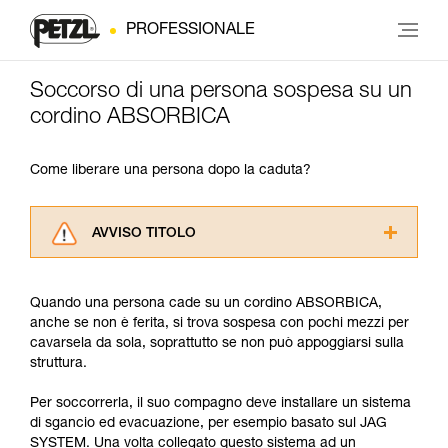
PROFESSIONALE
Soccorso di una persona sospesa su un
cordino ABSORBICA
Come liberare una persona dopo la caduta?
AVVISO TITOLO
Leggere attentamente le istruzioni tecniche dei
prodotti utilizzati in questo consiglio prima di
Quando una persona cade su un cordino ABSORBICA,
consultarlo. Dovete aver compreso le
anche se non è ferita, si trova sospesa con pochi mezzi per
informazioni dell’istruzione tecnica per poter
cavarsela da sola, soprattutto se non può appoggiarsi sulla
capire queste ulteriori informazioni.
struttura.
La padronanza di queste tecniche richiede una
formazione ed un addestramento specifico.
Per soccorrerla, il suo compagno deve installare un sistema
Verificate con un professionista la vostra
di sgancio ed evacuazione, per esempio basato sul JAG
capacità di rifare la manovra, da soli, in piena
SYSTEM. Una volta collegato questo sistema ad un