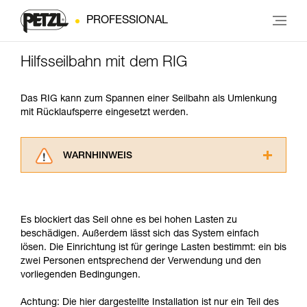
PROFESSIONAL
Hilfsseilbahn mit dem RIG
Das RIG kann zum Spannen einer Seilbahn als Umlenkung
mit Rücklaufsperre eingesetzt werden.
WARNHINWEIS
Lesen Sie die Gebrauchsanweisungen der
Produkte, um die es in diesem Tech Tipp geht,
aufmerksam durch, bevor Sie diesen zu Rate
Es blockiert das Seil ohne es bei hohen Lasten zu
ziehen. Um diese Zusatzinformationen
beschädigen. Außerdem lässt sich das System einfach
verstehen zu können, müssen Sie zuerst die in
lösen. Die Einrichtung ist für geringe Lasten bestimmt: ein bis
der Gebrauchsanweisung enthaltenen
zwei Personen entsprechend der Verwendung und den
Informationen richtig verstanden haben.
vorliegenden Bedingungen.
Die Beherrschung dieser Techniken setzt eine
entsprechende Ausbildung und ein spezielles
Achtung: Die hier dargestellte Installation ist nur ein Teil des
Training voraus. Prüfen Sie zusammen mit