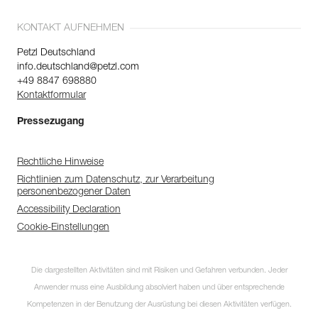
KONTAKT AUFNEHMEN
Petzl Deutschland
info.deutschland@petzl.com
+49 8847 698880
Kontaktformular
Pressezugang
Rechtliche Hinweise
Richtlinien zum Datenschutz, zur Verarbeitung
personenbezogener Daten
Accessibility Declaration
Cookie-Einstellungen
Die dargestellten Aktivitäten sind mit Risiken und Gefahren verbunden. Jeder
Anwender muss eine Ausbildung absolviert haben und über entsprechende
Kompetenzen in der Benutzung der Ausrüstung bei diesen Aktivitäten verfügen.