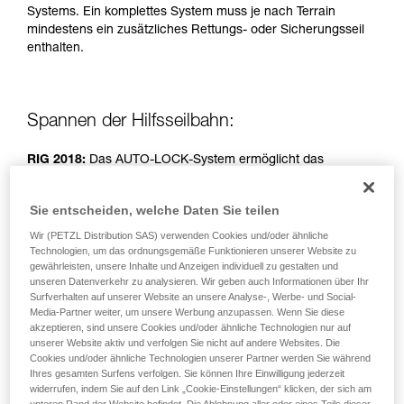
Systems. Ein komplettes System muss je nach Terrain
einem Profi, ob Sie in der Lage sind, den
mindestens ein zusätzliches Rettungs- oder Sicherungsseil
Vorgang alleine sicher zu wiederholen, bevor
enthalten.
Sie ihn eigenständig durchführen.
Wir geben Beispiele für die mit Ihrer Aktivität
verbundenen Techniken. Möglicherweise gibt es
noch andere Techniken, die hier nicht
Spannen der Hilfsseilbahn:
beschrieben werden.
RIG 2018:
Das AUTO-LOCK-System ermöglicht das
Spannen des Seils ohne Betätigung des Griffs.
Sie entscheiden, welche Daten Sie teilen
RIG < 2018:
Griff in Position b (Sichern).
Wir (PETZL Distribution SAS) verwenden Cookies und/oder ähnliche
Technologien, um das ordnungsgemäße Funktionieren unserer Website zu
gewährleisten, unsere Inhalte und Anzeigen individuell zu gestalten und
Einfacher Flaschenzug, Spannen durch zwei Personen.
unseren Datenverkehr zu analysieren. Wir geben auch Informationen über Ihr
Surfverhalten auf unserer Website an unsere Analyse-, Werbe- und Social-
Media-Partner weiter, um unsere Werbung anzupassen. Wenn Sie diese
akzeptieren, sind unsere Cookies und/oder ähnliche Technologien nur auf
unserer Website aktiv und verfolgen Sie nicht auf andere Websites. Die
Cookies und/oder ähnliche Technologien unserer Partner werden Sie während
Ihres gesamten Surfens verfolgen. Sie können Ihre Einwilligung jederzeit
widerrufen, indem Sie auf den Link „Cookie-Einstellungen“ klicken, der sich am