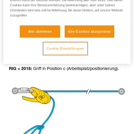
unteren Rand der Website befindet. Die Ablehnung aller oder eines Teils dieser
Cookies kann Ihre Benutzererfahrung beeinträchtigen, aber unter keinen
Umständen wird eine solche Ablehnung Sie daran hindern, auf unsere Website
zuzugreifen.
Alle ablehnen
Alle Cookies akzeptieren
Benutzung der Hilfsseilbahn:
RIG 2018:
Das AUTO-LOCK-System blockiert die Last
Cookie-Einstellungen
automatisch und stellt den Griff zurück in die Stopp-Position.
RIG < 2018:
Griff in Position c (Arbeitsplatzpositionierung).