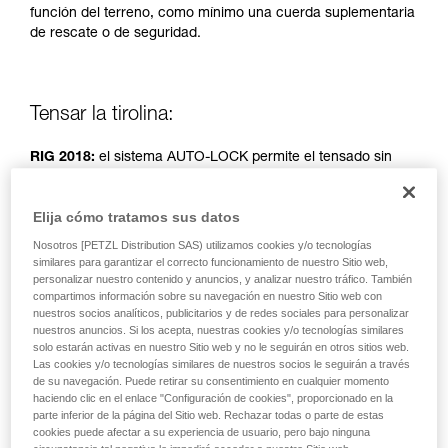
función del terreno, como mínimo una cuerda suplementaria
autónoma.
de rescate o de seguridad.
Damos ejemplos de técnicas relacionadas con
su actividad. Pueden existir otras que no
describimos aquí.
Tensar la tirolina:
RIG 2018:
el sistema AUTO-LOCK permite el tensado sin
manipulación de la empuñadura.
Elija cómo tratamos sus datos
RIG < 2018:
empuñadura en posición B (asegurar).
Nosotros [PETZL Distribution SAS) utilizamos cookies y/o tecnologías
similares para garantizar el correcto funcionamiento de nuestro Sitio web,
Polipasto simple, tracción de dos personas.
personalizar nuestro contenido y anuncios, y analizar nuestro tráfico. También
compartimos información sobre su navegación en nuestro Sitio web con
nuestros socios analíticos, publicitarios y de redes sociales para personalizar
nuestros anuncios. Si los acepta, nuestras cookies y/o tecnologías similares
solo estarán activas en nuestro Sitio web y no le seguirán en otros sitios web.
Las cookies y/o tecnologías similares de nuestros socios le seguirán a través
de su navegación. Puede retirar su consentimiento en cualquier momento
haciendo clic en el enlace "Configuración de cookies", proporcionado en la
parte inferior de la página del Sitio web. Rechazar todas o parte de estas
cookies puede afectar a su experiencia de usuario, pero bajo ninguna