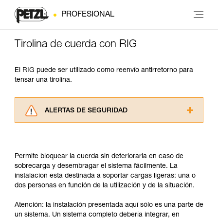
PROFESIONAL
Tirolina de cuerda con RIG
El RIG puede ser utilizado como reenvío antirretorno para
tensar una tirolina.
ALERTAS DE SEGURIDAD
Lea atentamente las fichas técnicas de los
productos utilizados en este consejo antes de
consultarlo. Usted debe comprender la
Permite bloquear la cuerda sin deteriorarla en caso de
información de la ficha técnica para poder
sobrecarga y desembragar el sistema fácilmente. La
comprender este complemento informativo.
instalación está destinada a soportar cargas ligeras: una o
Dominar estas técnicas requiere una formación
dos personas en función de la utilización y de la situación.
y un entrenamiento específico. Confirme a
través de un profesional su capacidad para
Atención: la instalación presentada aquí sólo es una parte de
ejecutar estas técnicas, solo y con total
un sistema. Un sistema completo debería integrar, en
seguridad, antes de ejecutarlas de forma