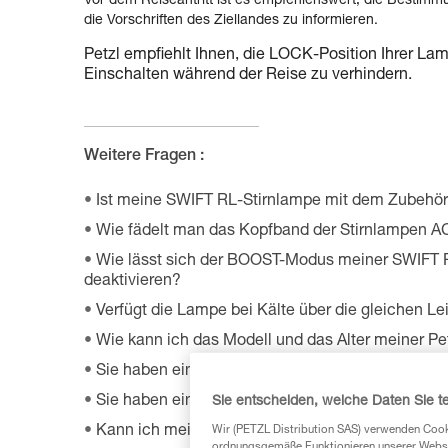
Vor dem Reiseantritt ist es empfehlenswert, die Bestimm
die Vorschriften des Ziellandes zu informieren.
Petzl empfiehlt Ihnen, die LOCK-Position Ihrer Lam
Einschalten während der Reise zu verhindern.
Weitere Fragen :
Ist meine SWIFT RL-Stirnlampe mit dem Zubehö
Wie fädelt man das Kopfband der Stirnlampen A
Wie lässt sich der BOOST-Modus meiner SWIFT 
deaktivieren?
Verfügt die Lampe bei Kälte über die gleichen L
Wie kann ich das Modell und das Alter meiner Pet
Sie haben eine Frage zur Software OS by Petzl?
Sie haben eine Frage zur App MyPetzl Light?
Sie entscheiden, welche Daten Sie te
Kann ich meine vernetzbare Stirnlampe unabhän
Wir (PETZL Distribution SAS) verwenden Cook
ordnungsgemäße Funktionieren unserer Website