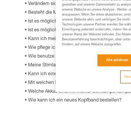
Verändern sich die Leistungen der Stirnlampe 
gestalten und unseren Datenverkehr zu analysi
unserer Website an unsere Analyse-, Werbe- 
Besteht die Möglichkeit, meine Stirnlampe zu re
anzupassen. Wenn Sie diese akzeptieren, sind
unserer Website aktiv und verfolgen Sie nicht
Ist es möglich, bei einer Stirnlampe eine LED a
Technologien unserer Partner werden Sie währ
Einwilligung jederzeit widerrufen, indem Sie a
Ist es möglich die Original-Birne der ZOOM-Sti
unteren Rand der Website befindet. Die Ablehn
Kann ich meine Lampe zum Radfahren auf der S
Benutzererfahrung beeinträchtigen, aber unte
hindern, auf unsere Website zuzugreifen.
Wie pflege ich das Kopfband einer Stirnlampe?
Wie benutze ich die Stirnlampe bei Nebel?
Alle ablehnen
Meine Stirnlampe leuchtet nicht mehr oder nur 
Kann ich eine Stirnlampe an meinem Fahrrad an
Cook
Mit welchen Lampen ist das HELMET ADAPT kom
Welche Akkus sind mit meiner Stirnlampe kompa
Wie kann ich ein neues Kopfband bestellen?