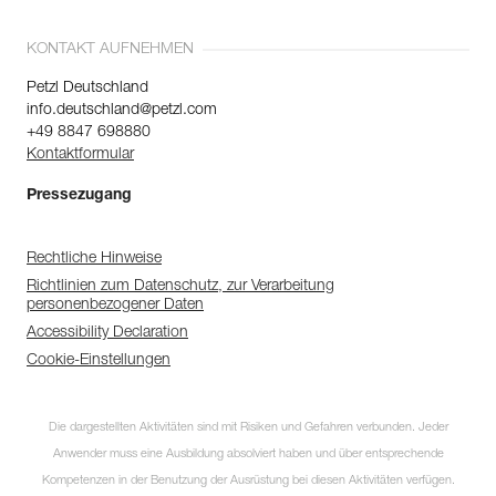
KONTAKT AUFNEHMEN
Petzl Deutschland
info.deutschland@petzl.com
+49 8847 698880
Kontaktformular
Pressezugang
Rechtliche Hinweise
Richtlinien zum Datenschutz, zur Verarbeitung
personenbezogener Daten
Accessibility Declaration
Cookie-Einstellungen
Die dargestellten Aktivitäten sind mit Risiken und Gefahren verbunden. Jeder
Anwender muss eine Ausbildung absolviert haben und über entsprechende
Kompetenzen in der Benutzung der Ausrüstung bei diesen Aktivitäten verfügen.