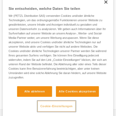
Der TOOLINK M ist ein Verbindungsriemen zum Befestigen
und Sichern eines Werkzeugs mit Öse bis zu 3 kg bei
Sie entscheiden, welche Daten Sie teilen
Höhenarbeiten. Sein ergonomischer Verbindungspunkt
Wir (PETZL Distribution SAS) verwenden Cookies und/oder ähnliche
ermöglicht ein schnelles Ein- und Aushängen für ein
Technologien, um das ordnungsgemäße Funktionieren unserer Website zu
einfaches Handling.
gewährleisten, unsere Inhalte und Anzeigen individuell zu gestalten und
unseren Datenverkehr zu analysieren. Wir geben auch Informationen über Ihr
Surfverhalten auf unserer Website an unsere Analyse-, Werbe- und Social-
Media-Partner weiter, um unsere Werbung anzupassen. Wenn Sie diese
HOW TO Use our solutions for dropped tool
akzeptieren, sind unsere Cookies und/oder ähnliche Technologien nur auf
unserer Website aktiv und verfolgen Sie nicht auf andere Websites. Die
prevention
Cookies und/oder ähnliche Technologien unserer Partner werden Sie während
Ihres gesamten Surfens verfolgen. Sie können Ihre Einwilligung jederzeit
widerrufen, indem Sie auf den Link „Cookie-Einstellungen“ klicken, der sich am
unteren Rand der Website befindet. Die Ablehnung aller oder eines Teils dieser
Cookies kann Ihre Benutzererfahrung beeinträchtigen, aber unter keinen
Umständen wird eine solche Ablehnung Sie daran hindern, auf unsere Website
zuzugreifen.
Alle ablehnen
Alle Cookies akzeptieren
Cookie-Einstellungen
Leistungsverzeichnis