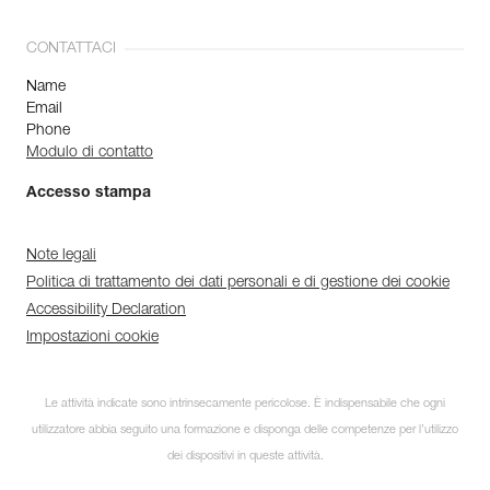
CONTATTACI
Name
Email
Phone
Modulo di contatto
Accesso stampa
Note legali
Politica di trattamento dei dati personali e di gestione dei cookie
Accessibility Declaration
Impostazioni cookie
Le attività indicate sono intrinsecamente pericolose. È indispensabile che ogni
utilizzatore abbia seguito una formazione e disponga delle competenze per l’utilizzo
dei dispositivi in queste attività.