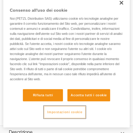
TOOLINK M è un’interfaccia che consente di collegare e
assicurare un utensile con occhiello integrato fino a 3 kg,
Consenso all'uso dei cookie
durante il lavoro in quota. Il suo punto di collegamento
Noi (PETZL Distribution SAS) utilizziamo cookie e/o tecnologie analoghe per
ergonomico consente un rapido aggancio e sgancio, per
garantire il corretto funzionamento del Sito web, per personalizzare i nostri
manovre facilitate.
contenuti e annunci e analizzare il traffico. Condividiamo, inoltre, informazioni
sulla navigazione dell’utente sul Sito web con i nostri partner di servizi di analisi
dei dati, pubblicitari e di social media al fine di personalizzare le nostre
pubblicità. Se l’utente accetta, i nostri cookie e/o tecnologie analoghe saranno
HOW TO Use our solutions for dropped tool
attivi solo sul Sito web e non seguiranno l’utente su altri siti. I cookie e/o
tecnologie analoghe dei nostri partner seguiranno l’utente durante la
prevention
navigazione. L’utente può revocare il proprio consenso in qualsiasi momento
facendo clic sul link “Impostazioni cookie”, disponibile nella parte inferiore del
Sito web. Il rifiuto di tutti o parte di tali cookie potrebbe compromettere
l’esperienza dell’utente, ma in nessun caso tale rifiuto impedirà all’utente di
accedere al Sito web.
Rifiuta tutti
Accetta tutti i cookie
Impostazioni cookie
Descrizione