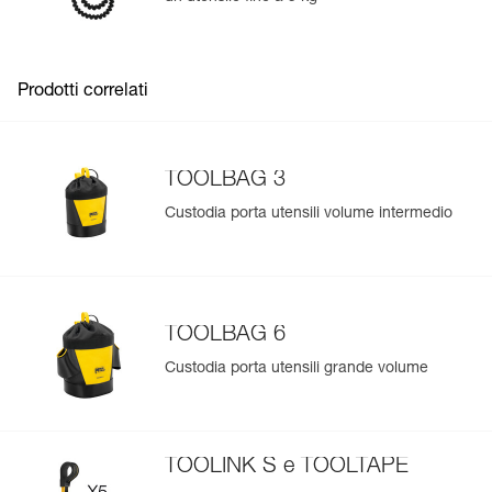
Aggiungi un prodotto Petzl semplicemente scansionando il
suo datamatrix: tutte le informazioni sul prodotto saranno
compilate automaticamente.
Prodotti correlati
Importa ed esporta facilmente i dati dei tuoi DPI esistenti.
Visualizza lo storico di un prodotto dalla sua data di
produzione.
TOOLBAG 3
Custodia porta utensili volume intermedio
Per saperne di più
TOOLBAG 6
Custodia porta utensili grande volume
TOOLINK S e TOOLTAPE