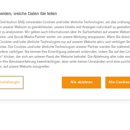
den regelmäßigen bis intensiv
heiden, welche Daten Sie teilen
Einen Händler finden
Distribution SAS) verwenden Cookies und/oder ähnliche Technologien, um das ordnu
n unserer Website zu gewährleisten, unsere Inhalte und Anzeigen individuell zu gestalte
 zu analysieren. Wir geben auch Informationen über Ihr Surfverhalten auf unserer Websi
erbe- und Social-Media-Partner weiter, um unsere Werbung anzupassen. Wenn Sie diese 
Cookies und/oder ähnliche Technologien nur auf unserer Website aktiv und verfolgen Sie
ites. Die Cookies und/oder ähnliche Technologien unserer Partner werden Sie während 
fens verfolgen. Sie können Ihre Einwilligung jederzeit widerrufen, indem Sie auf den Li
n“ klicken, der sich am unteren Rand der Website befindet. Die Ablehnung aller oder ein
 Ihre Benutzererfahrung beeinträchtigen, aber unter keinen Umständen wird eine solch
n, auf unsere Website zuzugreifen.
instellungen
Alle ablehnen
Alle Cookies
Weitere Produkte
mationen
Wartung