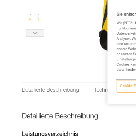
Sie entsc
Wir (PETZL 
Funktioniere
Datenverkehr
Analyse-, W
sind unsere 
andere Webs
gesamten Sur
Einstellunge
Cookies kann
daran hinder
Cookie-E
Detaillierte Beschreibung
Technische Infor
Detaillierte Beschreibung
Leistungsverzeichnis