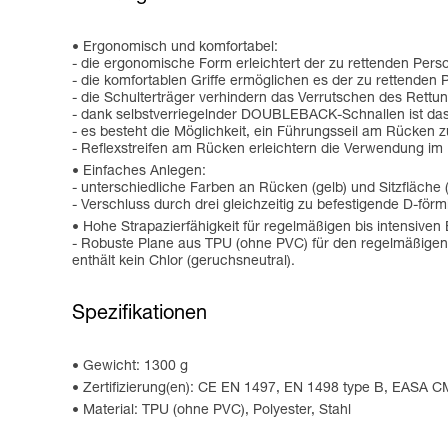
Ergonomisch und komfortabel:
- die ergonomische Form erleichtert der zu rettenden Per
- die komfortablen Griffe ermöglichen es der zu rettenden P
- die Schulterträger verhindern das Verrutschen des Rettun
- dank selbstverriegelnder DOUBLEBACK-Schnallen ist das 
- es besteht die Möglichkeit, ein Führungsseil am Rücken 
- Reflexstreifen am Rücken erleichtern die Verwendung im
Einfaches Anlegen:
- unterschiedliche Farben an Rücken (gelb) und Sitzfläche
- Verschluss durch drei gleichzeitig zu befestigende D-förm
Hohe Strapazierfähigkeit für regelmäßigen bis intensiven 
- Robuste Plane aus TPU (ohne PVC) für den regelmäßigen b
enthält kein Chlor (geruchsneutral).
Spezifikationen
Gewicht: 1300 g
Zertifizierung(en): CE EN 1497, EN 1498 type B, EASA 
Material: TPU (ohne PVC), Polyester, Stahl