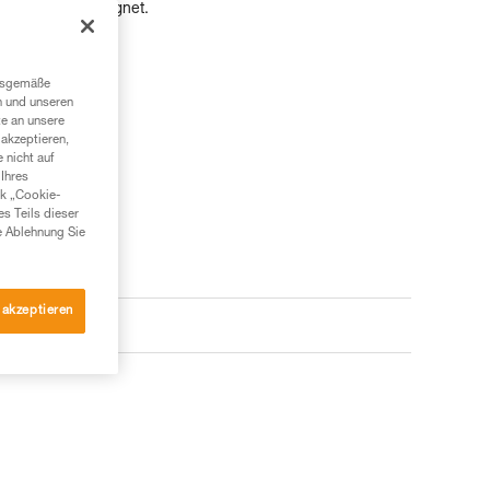
en Gebrauch geeignet.
ngsgemäße
n und unseren
te an unsere
akzeptieren,
 nicht auf
Ihres
nk „Cookie-
es Teils dieser
e Ablehnung Sie
 akzeptieren