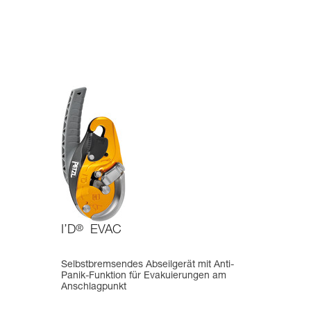
I’D
®
EVAC
Selbstbremsendes Abseilgerät mit Anti-
Panik-Funktion für Evakuierungen am
Anschlagpunkt