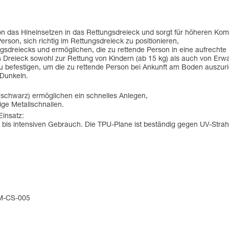
son das Hineinsetzen in das Rettungsdreieck und sorgt für höheren Ko
erson, sich richtig im Rettungsdreieck zu positionieren,
gsdreiecks und ermöglichen, die zu rettende Person in eine aufrechte 
Dreieck sowohl zur Rettung von Kindern (ab 15 kg) als auch von Erwa
zu befestigen, um die zu rettende Person bei Ankunft am Boden auszuri
 Dunkeln.
 (schwarz) ermöglichen ein schnelles Anlegen,
ige Metallschnallen.
Einsatz:
is intensiven Gebrauch. Die TPU-Plane ist beständig gegen UV-Strahlen 
CM-CS-005