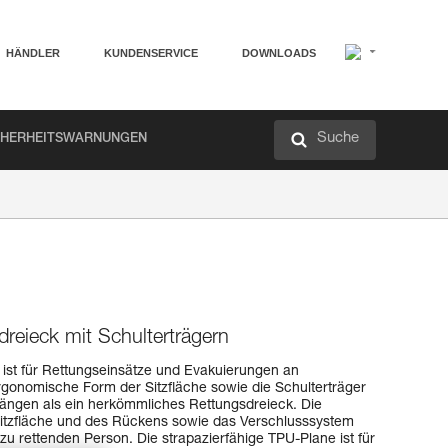
HÄNDLER
KUNDENSERVICE
DOWNLOADS
Suche
CHERHEITSWARNUNGEN
reieck mit Schulterträgern
st für Rettungseinsätze und Evakuierungen an
rgonomische Form der Sitzfläche sowie die Schulterträger
ängen als ein herkömmliches Rettungsdreieck. Die
Sitzfläche und des Rückens sowie das Verschlusssystem
zu rettenden Person. Die strapazierfähige TPU-Plane ist für