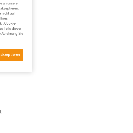
te an unsere
akzeptieren,
 nicht auf
Ihres
nk „Cookie-
es Teils dieser
e Ablehnung Sie
 akzeptieren
t