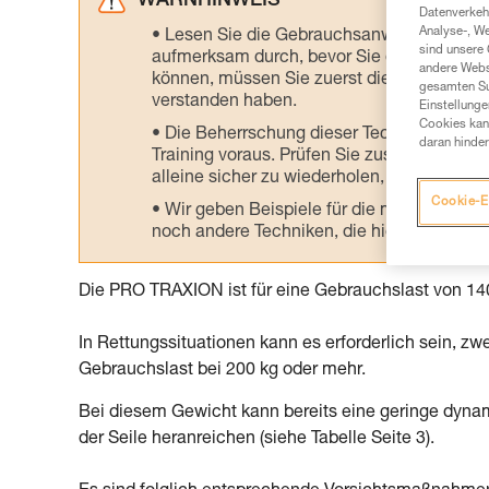
WARNHINWEIS
Datenverkehr
Analyse-, W
Lesen Sie die Gebrauchsanweisungen der 
sind unsere 
aufmerksam durch, bevor Sie diesen zu Ra
andere Webs
können, müssen Sie zuerst die in der Gebr
gesamten Sur
verstanden haben.
Einstellunge
Cookies kann
Die Beherrschung dieser Techniken setzt
daran hinder
Training voraus. Prüfen Sie zusammen mit e
alleine sicher zu wiederholen, bevor Sie ih
Cookie-E
Wir geben Beispiele für die mit Ihrer Akt
noch andere Techniken, die hier nicht bes
Die PRO TRAXION ist für eine Gebrauchslast von 140 
In Rettungssituationen kann es erforderlich sein, zwe
Gebrauchslast bei 200 kg oder mehr.
Bei diesem Gewicht kann bereits eine geringe dyna
der Seile heranreichen (siehe Tabelle Seite 3).