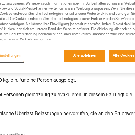
 zu analysieren. Wir geben auch Informationen über Ihr Surfverhalten auf unserer Websi
erbe- und Social-Media-Partner weiter, um unsere Werbung anzupassen. Wenn Sie diese 
Produkte, um die es in diesem Tech Tipp geht,
Cookies und/oder ähnliche Technologien nur auf unserer Website aktiv und verfolgen Sie
te ziehen. Um diese Zusatzinformationen verstehen zu
ites. Die Cookies und/oder ähnliche Technologien unserer Partner werden Sie während 
auchsanweisung enthaltenen Informationen richtig
fens verfolgen. Sie können Ihre Einwilligung jederzeit widerrufen, indem Sie auf den Li
n“ klicken, der sich am unteren Rand der Website befindet. Die Ablehnung aller oder ein
 Ihre Benutzererfahrung beeinträchtigen, aber unter keinen Umständen wird eine solch
 eine entsprechende Ausbildung und ein spezielles
n, auf unsere Website zuzugreifen.
inem Profi, ob Sie in der Lage sind, den Vorgang
n eigenständig durchführen.
instellungen
Alle ablehnen
Alle Cookies
ivität verbundenen Techniken. Möglicherweise gibt es
chrieben werden.
kg, d.h. für eine Person ausgelegt.
i Personen gleichzeitig zu evakuieren. In diesem Fall liegt die
mische Überlast Belastungen hervorrufen, die an den Bruchwer