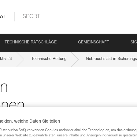
AL
SPORT
TECHNISCHE RATSCHLÄGE
GEMEINSCHAFT
SI
tivität
Technische Rettung
Gebrauchslast in Sicherungs
in
onen
heiden, welche Daten Sie teilen
Distribution SAS) verwenden Cookies und/oder ähnliche Technologien, um das ordnu
n unserer Website zu gewährleisten, unsere Inhalte und Anzeigen individuell zu gestalte