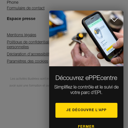
Phone
Formulaire de contact
Espace presse
Mentions légales
Politique de confidentialité et de traitement des données
personnelles
Déclaration d'accessibilité
Paramètres des cookies
Découvrez ePPEcentre
Les activités illustrées sont intrinsèquement dangereuses. Chaque utilisateur doit
avoir suivi une formation et avoir des compétences pour l’usage des équipements
Simplifiez le contrôle et le suivi de
votre parc d'EPI.
lors de ces activités.
JE DÉCOUVRE L'APP
© 1995-2026 Petzl
FERMER