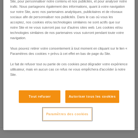
3).
Site, pour personnaliser notre contenu et nos publicités, et pour analyser notre
liées à votre activité. Il peut en exister d’autres
Des précautions sont donc impératives :
trafic. Nous partageons également des informations, quant à votre navigation
que nous ne décrivons pas ici.
sur notre Site, avec nos partenaires analytiques, publicitaires et de réseaux
- Contre-assurage des deux personnes hissées.
sociaux afin de personnaliser nos publicités. Dans le cas où vous les
- Maintien de la corde tendue en permanence, la moindre
acceptez, nos cookies et/ou technologies similaires ne sont actifs que sur
boucle de mou représente une hauteur de chute potentielle,
notre Site et ne vous suivront pas sur d’autres sites web. Les cookies et/ou
donc un danger.
technologies similaires de nos partenaires vous suivront pendant toute votre
navigation.
Vous pouvez retirer votre consentement à tout moment en cliquant sur le lien «
Paramètres des cookies » prévu à cet effet en bas de page du Site.
Le fait de refuser tout ou partie de ces cookies peut dégrader votre expérience
utilisateur, mais en aucun cas ce refus ne vous empêchera d’accéder à notre
Site.
Tout refuser
Autoriser tous les cookies
Paramètres des cookies