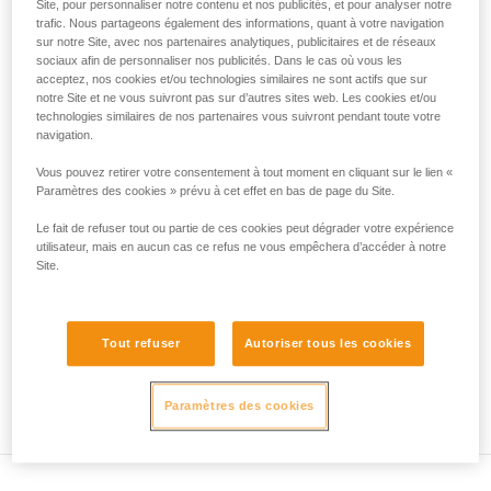
3).
Site, pour personnaliser notre contenu et nos publicités, et pour analyser notre
liées à votre activité. Il peut en exister d’autres
Des précautions sont donc impératives :
trafic. Nous partageons également des informations, quant à votre navigation
que nous ne décrivons pas ici.
sur notre Site, avec nos partenaires analytiques, publicitaires et de réseaux
- Contre-assurage des deux personnes hissées.
sociaux afin de personnaliser nos publicités. Dans le cas où vous les
- Maintien de la corde tendue en permanence, la moindre
acceptez, nos cookies et/ou technologies similaires ne sont actifs que sur
boucle de mou représente une hauteur de chute potentielle,
notre Site et ne vous suivront pas sur d’autres sites web. Les cookies et/ou
donc un danger.
technologies similaires de nos partenaires vous suivront pendant toute votre
navigation.
Vous pouvez retirer votre consentement à tout moment en cliquant sur le lien «
Paramètres des cookies » prévu à cet effet en bas de page du Site.
Le fait de refuser tout ou partie de ces cookies peut dégrader votre expérience
utilisateur, mais en aucun cas ce refus ne vous empêchera d’accéder à notre
Site.
Tout refuser
Autoriser tous les cookies
Paramètres des cookies