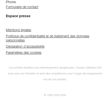
Phone
Formulaire de contact
Espace presse
Mentions légales
Politique de confidentialité et de traitement des données
personnelles
Déclaration d'accessibilité
Paramètres des cookies
Les activités illustrées sont intrinsèquement dangereuses. Chaque utilisateur doit
avoir suivi une formation et avoir des compétences pour l’usage des équipements
lors de ces activités.
© 1995-2026 Petzl