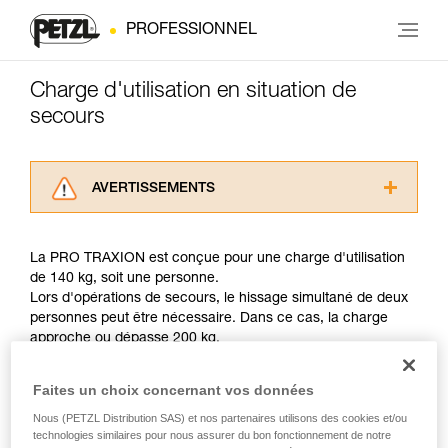
PROFESSIONNEL
Charge d'utilisation en situation de
secours
AVERTISSEMENTS
Lisez attentivement les notices techniques des
produits utilisés dans ce conseil avant de le
La PRO TRAXION est conçue pour une charge d'utilisation
consulter. Vous devez avoir compris les
de 140 kg, soit une personne.
informations de la notice technique pour
Lors d'opérations de secours, le hissage simultané de deux
pouvoir comprendre ce complément
personnes peut être nécessaire. Dans ce cas, la charge
d’informations.
approche ou dépasse 200 kg.
Maîtriser ces techniques nécessite une
formation et un entraînement spécifique. Validez
avec un professionnel votre capacité à refaire
Faites un choix concernant vos données
Avec une telle charge, la moindre surcharge dynamique
la manipulation, seul, en toute sécurité, avant
peut créer des efforts approchant les valeurs de
Nous (PETZL Distribution SAS) et nos partenaires utilisons des cookies et/ou
de la reproduire en autonomie.
déchirement des cordes (voir tableau d'information chapitre
technologies similaires pour nous assurer du bon fonctionnement de notre
Nous donnons des exemples de techniques