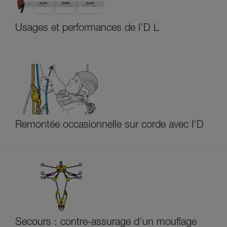
Usages et performances de I’D L
Remontée occasionnelle sur corde avec I'D
Secours : contre-assurage d’un mouflage