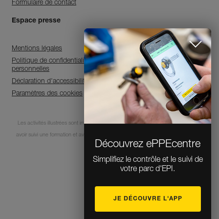
Formulaire de contact
Espace presse
Mentions légales
Politique de confidentialité et de traitement des données
personnelles
Déclaration d'accessibilité
Paramètres des cookies
Découvrez ePPEcentre
Les activités illustrées sont intrinsèquement dangereuses. Chaque utilisateur doit
avoir suivi une formation et avoir des compétences pour l’usage des équipements
Simplifiez le contrôle et le suivi de
votre parc d'EPI.
lors de ces activités.
JE DÉCOUVRE L'APP
© 1995-2026 Petzl
FERMER