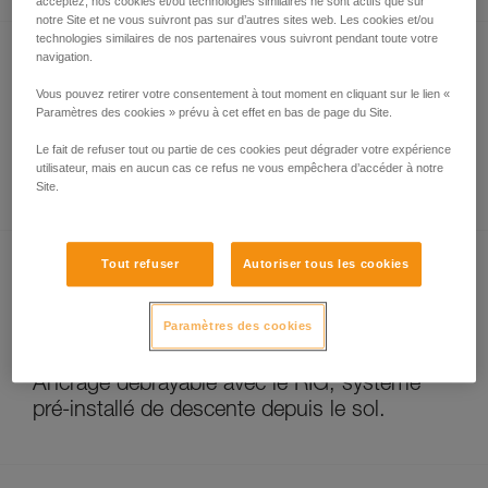
acceptez, nos cookies et/ou technologies similaires ne sont actifs que sur
notre Site et ne vous suivront pas sur d’autres sites web. Les cookies et/ou
technologies similaires de nos partenaires vous suivront pendant toute votre
navigation.
Vous pouvez retirer votre consentement à tout moment en cliquant sur le lien «
Paramètres des cookies » prévu à cet effet en bas de page du Site.
Le fait de refuser tout ou partie de ces cookies peut dégrader votre expérience
utilisateur, mais en aucun cas ce refus ne vous empêchera d’accéder à notre
Contre-assurage avec MAESTRO
Site.
Tout refuser
Autoriser tous les cookies
Paramètres des cookies
Ancrage débrayable avec le RIG, système
pré-installé de descente depuis le sol.