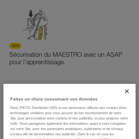
NEW
Sécurisation du MAESTRO avec un ASAP
pour l’apprentissage.
Faites un choix concernant vos données
Nous (PETZL Distribution SAS) et nos partenaires utilisons des cookies et/ou
technologies similaires pour nous assurer du bon fonctionnement de notre
Site, pour personnaliser notre contenu et nos publicités, et pour analyser notre
Contrôle à distance de la poignée du
trafic. Nous partageons également des informations, quant à votre navigation
MAESTRO avec une cordelette
sur notre Site, avec nos partenaires analytiques, publicitaires et de réseaux
sociaux afin de personnaliser nos publicités. Dans le cas où vous les