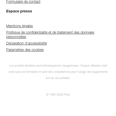
Formulaire de contact
Espace presse
Mentions légales
Politique de confidentialité et de traitement des données
personnelles
Déclaration d'accessibilité
Paramètres des cookies
Les activités illustrées sont intrinsèquement dangereuses. Chaque utilisateur doit
avoir suivi une formation et avoir des compétences pour l’usage des équipements
lors de ces activités.
© 1995-2026 Petzl