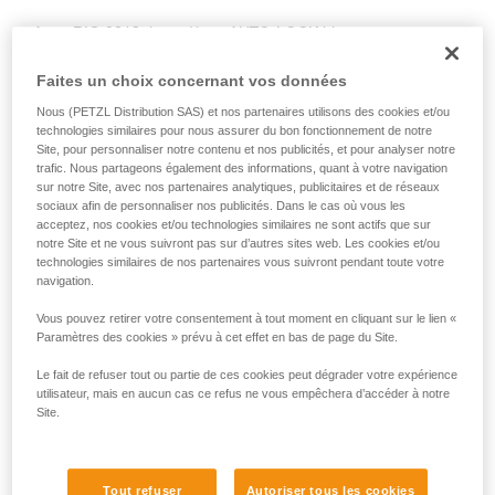
de la reproduire en autonomie.
Avec RIG 2018, le système AUTO-LOCK bloque
Nous donnons des exemples de techniques
automatiquement la charge et ramène la poignée en position
liées à votre activité. Il peut en exister d’autres
d’arrêt, ce qui permet de lâcher la corde si nécessaire.
Faites un choix concernant vos données
que nous ne décrivons pas ici.
Nous (PETZL Distribution SAS) et nos partenaires utilisons des cookies et/ou
technologies similaires pour nous assurer du bon fonctionnement de notre
AVEC RIG < 2018
Site, pour personnaliser notre contenu et nos publicités, et pour analyser notre
trafic. Nous partageons également des informations, quant à votre navigation
Avec RIG < 2018, la poignée est en position b (assurage)
sur notre Site, avec nos partenaires analytiques, publicitaires et de réseaux
sociaux afin de personnaliser nos publicités. Dans le cas où vous les
pendant le hissage, elle doit être placée manuellement en
acceptez, nos cookies et/ou technologies similaires ne sont actifs que sur
position c (maintien au travail) avant de lâcher la corde.
notre Site et ne vous suivront pas sur d’autres sites web. Les cookies et/ou
technologies similaires de nos partenaires vous suivront pendant toute votre
navigation.
Vous pouvez retirer votre consentement à tout moment en cliquant sur le lien «
Paramètres des cookies » prévu à cet effet en bas de page du Site.
Le fait de refuser tout ou partie de ces cookies peut dégrader votre expérience
utilisateur, mais en aucun cas ce refus ne vous empêchera d’accéder à notre
Site.
Tout refuser
Autoriser tous les cookies