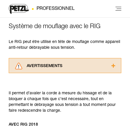
PROFESSIONNEL
Système de mouflage avec le RIG
Le RIG peut être utilisé en tête de mouflage comme appareil
anti-retour débrayable sous tension.
AVERTISSEMENTS
Lisez attentivement les notices techniques des
produits utilisés dans ce conseil avant de le
consulter. Vous devez avoir compris les
Il permet d’avaler la corde à mesure du hissage et de la
informations de la notice technique pour
bloquer à chaque fois que c’est nécessaire, tout en
pouvoir comprendre ce complément
permettant le débrayage sous tension à tout moment pour
d’informations.
faire redescendre la charge.
Maîtriser ces techniques nécessite une
formation et un entraînement spécifique. Validez
avec un professionnel votre capacité à refaire
AVEC RIG 2018
la manipulation, seul, en toute sécurité, avant