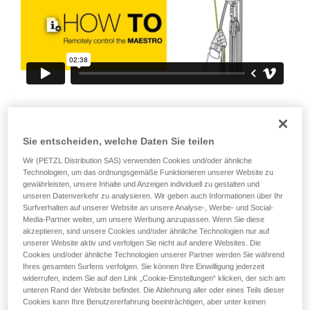
Informationen richtig verstanden haben.
Die Beherrschung dieser Techniken setzt eine
entsprechende Ausbildung und ein spezielles
Training voraus. Prüfen Sie zusammen mit
einem Profi, ob Sie in der Lage sind, den
Vorgang alleine sicher zu wiederholen, bevor
Sie ihn eigenständig durchführen.
Wir geben Beispiele für die mit Ihrer Aktivität
verbundenen Techniken. Möglicherweise gibt es
noch andere Techniken, die hier nicht
Sie entscheiden, welche Daten Sie teilen
beschrieben werden.
Wir (PETZL Distribution SAS) verwenden Cookies und/oder ähnliche
Technologien, um das ordnungsgemäße Funktionieren unserer Website zu
gewährleisten, unsere Inhalte und Anzeigen individuell zu gestalten und
unseren Datenverkehr zu analysieren. Wir geben auch Informationen über Ihr
Surfverhalten auf unserer Website an unsere Analyse-, Werbe- und Social-
Media-Partner weiter, um unsere Werbung anzupassen. Wenn Sie diese
akzeptieren, sind unsere Cookies und/oder ähnliche Technologien nur auf
unserer Website aktiv und verfolgen Sie nicht auf andere Websites. Die
Cookies und/oder ähnliche Technologien unserer Partner werden Sie während
Ihres gesamten Surfens verfolgen. Sie können Ihre Einwilligung jederzeit
widerrufen, indem Sie auf den Link „Cookie-Einstellungen“ klicken, der sich am
unteren Rand der Website befindet. Die Ablehnung aller oder eines Teils dieser
Cookies kann Ihre Benutzererfahrung beeinträchtigen, aber unter keinen