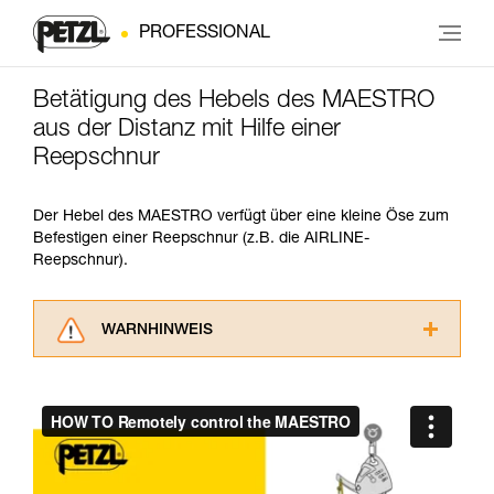
PROFESSIONAL
Betätigung des Hebels des MAESTRO
aus der Distanz mit Hilfe einer
Reepschnur
Der Hebel des MAESTRO verfügt über eine kleine Öse zum
Befestigen einer Reepschnur (z.B. die AIRLINE-
Reepschnur).
WARNHINWEIS
Lesen Sie die Gebrauchsanweisungen der
Produkte, um die es in diesem Tech Tipp geht,
aufmerksam durch, bevor Sie diesen zu Rate
ziehen. Um diese Zusatzinformationen
verstehen zu können, müssen Sie zuerst die in
der Gebrauchsanweisung enthaltenen