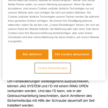
Surfverhalten auf unserer Website an unsere Analyse-, Werbe- und Social-
Media-Partner weiter, um unsere Werbung anzupassen. Wenn Sie diese
akzeptieren, sind unsere Cookies und/oder ähnliche Technologien nur auf
unserer Website aktiv und verfolgen Sie nicht auf andere Websites. Die
Cookies und/oder ähnliche Technologien unserer Partner werden Sie während
Ihres gesamten Surfens verfolgen. Sie können Ihre Einwilligung jederzeit
widerrufen, indem Sie auf den Link „Cookie-Einstellungen“ klicken, der sich am
unteren Rand der Website befindet. Die Ablehnung aller oder eines Teils dieser
Cookies kann Ihre Benutzererfahrung beeinträchtigen, aber unter keinen
Umständen wird eine solche Ablehnung Sie daran hindern, auf unsere Website
zuzugreifen.
Alle ablehnen
Alle Cookies akzeptieren
Das JAG SYSTEM ist ein kompaktes Flaschenzugsystem mit
optimalem Wirkungsgrad. Die Schutzhülle verhindert ein
Cookie-Einstellungen
Eindrehen des Zugseils.
Um Fehlbedienungen weitestgehend auszuschließen,
können JAG SYSTEM und I’D mit einem RING OPEN
verbunden werden. Und das I’D kann, wie in der
Gebrauchsanleitung beschrieben, durch Arretieren des
Sicherheitsclips mit Hilfe der Schraube dauerhaft am Seil
installiert werden.