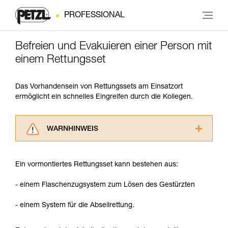
PROFESSIONAL
Befreien und Evakuieren einer Person mit
einem Rettungsset
Das Vorhandensein von Rettungssets am Einsatzort
ermöglicht ein schnelles Eingreifen durch die Kollegen.
WARNHINWEIS
Lesen Sie die Gebrauchsanweisungen der
Produkte, um die es in diesem Tech Tipp geht,
Ein vormontiertes Rettungsset kann bestehen aus:
aufmerksam durch, bevor Sie diesen zu Rate
ziehen. Um diese Zusatzinformationen
- einem Flaschenzugsystem zum Lösen des Gestürzten
verstehen zu können, müssen Sie zuerst die in
der Gebrauchsanweisung enthaltenen
- einem System für die Abseilrettung.
Informationen richtig verstanden haben.
Die Beherrschung dieser Techniken setzt eine