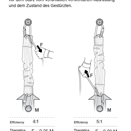
vor dem Sturz vom Verunfallten verwendeten Ausrüstung
und dem Zustand des Gestürzten.