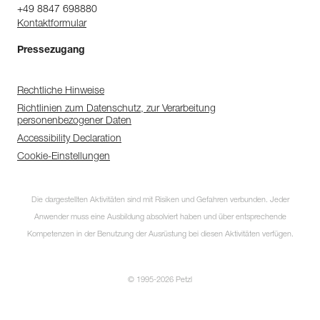
+49 8847 698880
Kontaktformular
Pressezugang
Rechtliche Hinweise
Richtlinien zum Datenschutz, zur Verarbeitung
personenbezogener Daten
Accessibility Declaration
Cookie-Einstellungen
Die dargestellten Aktivitäten sind mit Risiken und Gefahren verbunden. Jeder
Anwender muss eine Ausbildung absolviert haben und über entsprechende
Kompetenzen in der Benutzung der Ausrüstung bei diesen Aktivitäten verfügen.
© 1995-2026 Petzl