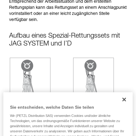
entsprechende Ausbildung und ein spezielles
Entsprechend der Arbeitssituation und dem erstellten
Training voraus. Prüfen Sie zusammen mit
Rettungsplan kann das Rettungsset an einem Anschlagpunkt
einem Profi, ob Sie in der Lage sind, den
vorinstalliert oder an einer leicht zugänglichen Stelle
Vorgang alleine sicher zu wiederholen, bevor
verfügbar sein.
Sie ihn eigenständig durchführen.
Wir geben Beispiele für die mit Ihrer Aktivität
Aufbau eines Spezial-Rettungssets mit
verbundenen Techniken. Möglicherweise gibt es
JAG SYSTEM und I’D
noch andere Techniken, die hier nicht
beschrieben werden.
Sie entscheiden, welche Daten Sie teilen
Wir (PETZL Distribution SAS) verwenden Cookies und/oder ähnliche
Technologien, um das ordnungsgemäße Funktionieren unserer Website zu
gewährleisten, unsere Inhalte und Anzeigen individuell zu gestalten und
unseren Datenverkehr zu analysieren. Wir geben auch Informationen über Ihr