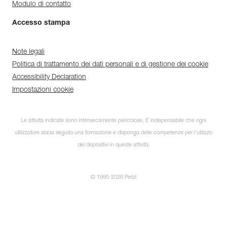
Modulo di contatto
Accesso stampa
Note legali
Politica di trattamento dei dati personali e di gestione dei cookie
Accessibility Declaration
Impostazioni cookie
Le attività indicate sono intrinsecamente pericolose. È indispensabile che ogni
utilizzatore abbia seguito una formazione e disponga delle competenze per l’utilizzo
dei dispositivi in queste attività.
© 1995-2026 Petzl