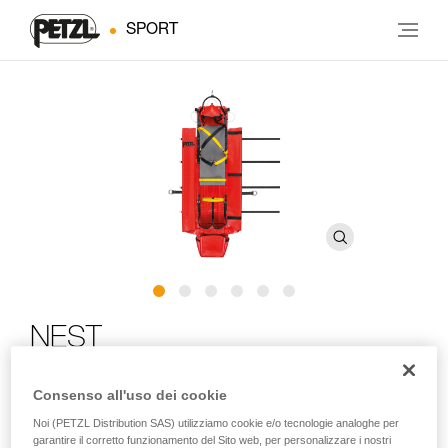
SPORT
NEST
Barella per il soccorso in spazi confinati
Consenso all'uso dei cookie
Noi (PETZL Distribution SAS) utilizziamo cookie e/o tecnologie analoghe per
La barella NEST è stata realizzata in collaborazione con il
garantire il corretto funzionamento del Sito web, per personalizzare i nostri