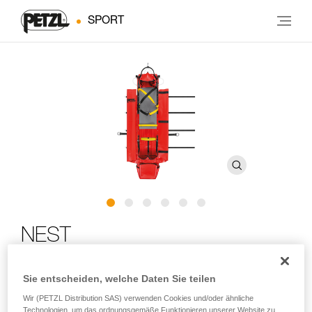
SPORT
NEST
Rettungstrage für eingeschränkte Platzverhältnisse
Sie entscheiden, welche Daten Sie teilen
Wir (PETZL Distribution SAS) verwenden Cookies und/oder ähnliche
Die NEST-Trage wurde in Zusammenarbeit mit der Spéléo-
Technologien, um das ordnungsgemäße Funktionieren unserer Website zu