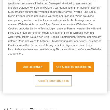
Secours Français (nationale französische
gewährleisten, unsere Inhalte und Anzeigen individuell zu gestalten und
Höhlenrettungsorganisation) entwickelt. Die verletzte Person
unseren Datenverkehr zu analysieren. Wir geben auch Informationen über Ihr
kann horizontal, vertikal oder geneigt transportiert werden.
Surfverhalten auf unserer Website an unsere Analyse-, Werbe- und Social-
Sie ist einfach zu handhaben und erleichtert das Auflegen
Media-Partner weiter, um unsere Werbung anzupassen. Wenn Sie diese
akzeptieren, sind unsere Cookies und/oder ähnliche Technologien nur auf
des Verletzten. Sie ist für die technische Seilrettung
unserer Website aktiv und verfolgen Sie nicht auf andere Websites. Die
insbesondere in Bereichen mit eingeschränkten
Cookies und/oder ähnliche Technologien unserer Partner werden Sie während
Platzverhältnissen geeignet.
Ihres gesamten Surfens verfolgen. Sie können Ihre Einwilligung jederzeit
widerrufen, indem Sie auf den Link „Cookie-Einstellungen“ klicken, der sich am
unteren Rand der Website befindet. Die Ablehnung aller oder eines Teils dieser
Cookies kann Ihre Benutzererfahrung beeinträchtigen, aber unter keinen
Leistungsverzeichnis
Umständen wird eine solche Ablehnung Sie daran hindern, auf unsere Website
zuzugreifen.
Die verletzte Person kann horizontal, vertikal oder geneigt
Technische Spezifikationen
transportiert werden (unwegsames Gelände, Engstellen).
Alle ablehnen
Alle Cookies akzeptieren
Einfaches Handling:
Material: TPU, Polyamid, Polyethylen, Aluminium
Technische Informationen
- In die Trage ist ein Komplettgurt zum Sichern der
Gewicht: 13100 g
verletzten Person integriert.
Gebrauchsanleitung
Cookie-Einstellungen
Maximal zulässige Belastung: 150 kg
- Farbliche Kennzeichnungen erleichtern das Auflegen.
Wartung
Das PDF herunterladen technical-notice-NEST-STEF-2
- Speziell ausgerichtete Befestigungspunkte an den Seiten
Zertifizierung(en): CE
Konformitätserklärung
Ablauf der PSA-Prüfung
erleichtern das Schließen der Schnallen.
Das PDF herunterladen UE-Declaration-S061AA00-
Das PDF herunterladen verif-EPI-NEST_STEF-
- Einfache, schnelle Einstellung mit den automatischen
Zugrundeliegende Spezifikationen
S059AA00-NEST-STEF
procedure_DE
FAST LT PLUS-Schnallen. Das Entriegelungssystem der
Referenz : S061AA00
Schnalle reduziert das Risiko einer unbeabsichtigten
Häufige Fragen