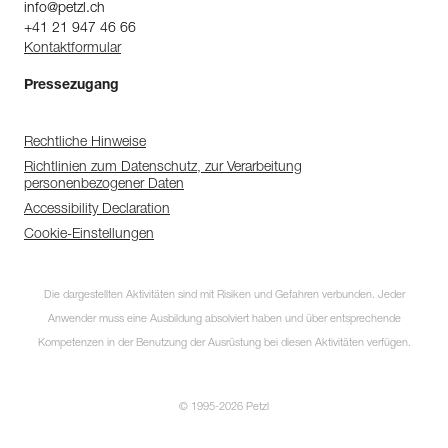
info@petzl.ch
+41 21 947 46 66
Kontaktformular
Pressezugang
Rechtliche Hinweise
Richtlinien zum Datenschutz, zur Verarbeitung
personenbezogener Daten
Accessibility Declaration
Cookie-Einstellungen
Die dargestellten Aktivitäten sind mit Risiken und Gefahren verbunden. Jeder
Anwender muss eine Ausbildung absolviert haben und über entsprechende
Kompetenzen in der Benutzung der Ausrüstung bei diesen Aktivitäten verfügen.
© 1995-2026 Petzl