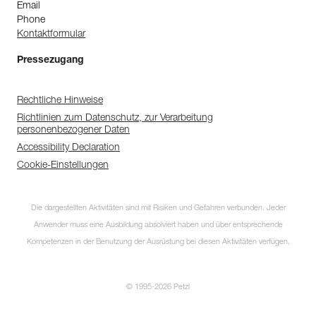
Email
Phone
Kontaktformular
Pressezugang
Rechtliche Hinweise
Richtlinien zum Datenschutz, zur Verarbeitung
personenbezogener Daten
Accessibility Declaration
Cookie-Einstellungen
Die dargestellten Aktivitäten sind mit Risiken und Gefahren verbunden. Jeder
Anwender muss eine Ausbildung absolviert haben und über entsprechende
Kompetenzen in der Benutzung der Ausrüstung bei diesen Aktivitäten verfügen.
© 1995-2026 Petzl