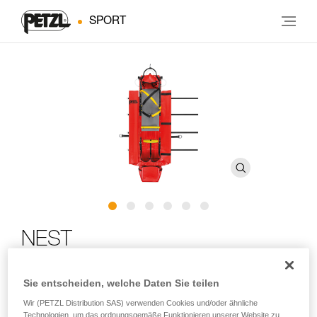
SPORT
NEST
Rettungstrage für eingeschränkte Platzverhältnisse
Sie entscheiden, welche Daten Sie teilen
Wir (PETZL Distribution SAS) verwenden Cookies und/oder ähnliche
Die NEST-Trage wurde in Zusammenarbeit mit der Spéléo-
Technologien, um das ordnungsgemäße Funktionieren unserer Website zu