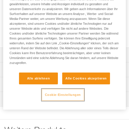
Secours Français (nationale französische
gewährleisten, unsere Inhalte und Anzeigen individuell zu gestalten und
Höhlenrettungsorganisation) entwickelt. Die verletzte Person
unseren Datenverkehr zu analysieren. Wir geben auch Informationen über Ihr
kann horizontal, vertikal oder geneigt transportiert werden.
Surfverhalten auf unserer Website an unsere Analyse-, Werbe- und Social-
Sie ist einfach zu handhaben und erleichtert das Auflegen
Media-Partner weiter, um unsere Werbung anzupassen. Wenn Sie diese
akzeptieren, sind unsere Cookies und/oder ähnliche Technologien nur auf
des Verletzten. Sie ist für die technische Seilrettung
unserer Website aktiv und verfolgen Sie nicht auf andere Websites. Die
insbesondere in Bereichen mit eingeschränkten
Cookies und/oder ähnliche Technologien unserer Partner werden Sie während
Platzverhältnissen geeignet.
Ihres gesamten Surfens verfolgen. Sie können Ihre Einwilligung jederzeit
widerrufen, indem Sie auf den Link „Cookie-Einstellungen“ klicken, der sich am
unteren Rand der Website befindet. Die Ablehnung aller oder eines Teils dieser
Cookies kann Ihre Benutzererfahrung beeinträchtigen, aber unter keinen
Leistungsverzeichnis
Umständen wird eine solche Ablehnung Sie daran hindern, auf unsere Website
zuzugreifen.
Die verletzte Person kann horizontal, vertikal oder geneigt
Technische Spezifikationen
transportiert werden (unwegsames Gelände, Engstellen).
Alle ablehnen
Alle Cookies akzeptieren
Einfaches Handling:
Material: TPU, Polyamid, Polyethylen, Aluminium
Technische Informationen
- In die Trage ist ein Komplettgurt zum Sichern der
Gewicht: 13100 g
verletzten Person integriert.
Gebrauchsanleitung
Cookie-Einstellungen
Maximal zulässige Belastung: 150 kg
- Farbliche Kennzeichnungen erleichtern das Auflegen.
Wartung
Das PDF herunterladen technical-notice-NEST-STEF-2
- Speziell ausgerichtete Befestigungspunkte an den Seiten
Zertifizierung(en): CE
Konformitätserklärung
Ablauf der PSA-Prüfung
erleichtern das Schließen der Schnallen.
Das PDF herunterladen UE-Declaration-S061AA00-
Das PDF herunterladen verif-EPI-NEST_STEF-
- Einfache, schnelle Einstellung mit den automatischen
Zugrundeliegende Spezifikationen
S059AA00-NEST-STEF
procedure_DE
FAST LT PLUS-Schnallen. Das Entriegelungssystem der
Referenz : S061AA00
Schnalle reduziert das Risiko einer unbeabsichtigten
Häufige Fragen