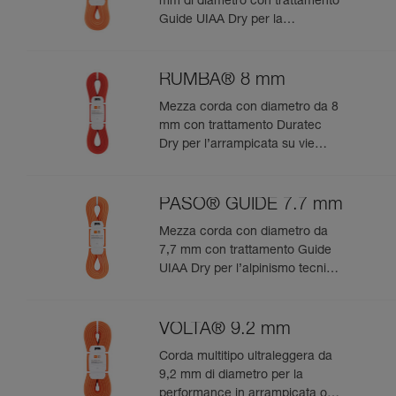
mm di diametro con trattamento
Guide UIAA Dry per la
performance estrema in
arrampicata o alpinismo
RUMBA® 8 mm
Mezza corda con diametro da 8
mm con trattamento Duratec
Dry per l’arrampicata su vie
lunghe e l’alpinismo
PASO® GUIDE 7.7 mm
Mezza corda con diametro da
7,7 mm con trattamento Guide
UIAA Dry per l’alpinismo tecnico
e l’ice-climbing
VOLTA® 9.2 mm
Corda multitipo ultraleggera da
9,2 mm di diametro per la
performance in arrampicata o