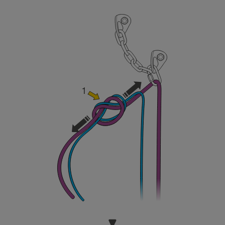
sicurezza, prima di riprodurla autonomamente.
Forniamo esempi di tecniche relative alla vostra
attività. Ne possono esistere altre che non
vengono qui descritte.